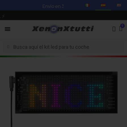
Envío en 3-5 días hábiles -
Mira nuestras o