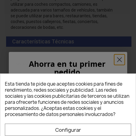
utilizar para coches compactos, camiones, es
adecuada para varios tamaños de vehículos, también
se puede utilizar para bares, restaurantes, tiendas,
coches, puestos callejeros, fiestas, conciertos,
decoraciones de bodas, etc.
Características Técnicas
Ahorra en tu primer
Tipo de accesorio
Proyector de logotipos
pedido
Tecnología
Condujo
¡5% PARA TI!
Voltaje
12v
Esta tienda te pide que aceptes cookies para fines de
24v
rendimiento, redes sociales y publicidad. Las redes
Tipo de vehiculo
Auto
sociales y las cookies publicitarias de terceros se utilizan
Introduce tu correo electrónico aquí abajo
Camión
para ofrecerte funciones de redes sociales y anuncios
para recibir un
5% DE DESCUENTO
en tu
personalizados. ¿Aceptas estas cookies y el
Plug & Play
Sí, sin cambios. Conexión directa
primer pedido.
procesamiento de datos personales involucrados?
Material
Aluminio y ABS
Nome
contenidos del
1 pieza
Configurar
paquete