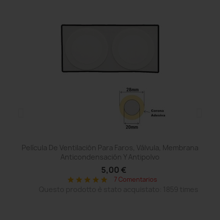
Película De Ventilación Para Faros, Válvula, Membrana
Anticondensación Y Antipolvo
5,00 €
7 Comentarios
star
star
star
star
star
Questo prodotto è stato acquistato: 1859 times