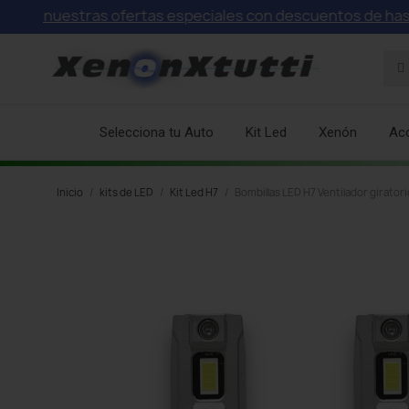
nuestras ofertas especiales con descuentos de hasta el 7
Selecciona tu Auto
Kit Led
Xenón
Ac
Inicio
kits de LED
Kit Led H7
Bombillas LED H7 Ventilador girator