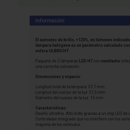
Información
El aumento de brillo, +120%, en lúmenes indica
lámpara halógena es un parámetro calculado co
esfera ULBRICHT.
Paquete de 2 lámparas
LED H7
con
ventilador
integ
una correcta colocación.
Dimensiones y espacio:
Longitud total de la lámpara: 57,7 mm
Longitud del cuerpo de la luz: 51,5 mm
Diámetro del cuerpo de la luz: 15 mm
Características:
Diseño ultrafino. Alto brillo gracias a un chip LED de
Controlador integrado que no interfiere con los sis
mayoría de los vehículos.