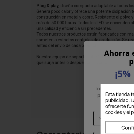
Plug & play,
diseño compacto adaptable a todos los c
Genera poco calor y ofrece una potente disipación t
construcción en metal y cobre. Resistente al polvo y a
más de 50 000 horas. Todos los LED se encienden al
una calidad y eficiencia sin precedentes.
Todos nuestros productos están fabricados con mate
someten a estrictos controles de producción. Se re
antes del envío de cada producto.
Ahorra 
Nuestro equipo de soporte estará disponible para r
p
que surja antes o después de la venta.
¡5% 
Introduce tu corr
Esta tienda t
para recibir un
publicidad. L
pri
ofrecerte fu
cookies y el
Nome
Conf