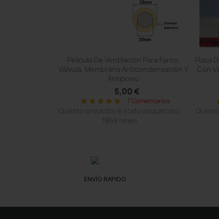
pida
Vista rápida

olkswagen Para
Película De Ventilación Para Faros,
Placa 
n Agujeros, Sin
Válvula, Membrana Anticondensación Y
Con V
...
Antipolvo
€
5,00 €
omentarios
7 Comentarios
star
star
star
star
star
s
o acquistato:
Questo prodotto è stato acquistato:
Questo
1859 times
ENVÍO RAPIDO