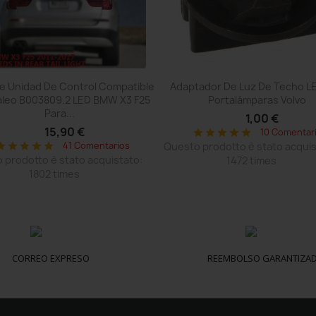
Vista rápida
Vista rápida


De Unidad De Control Compatible
Adaptador De Luz De Techo L
aleo B003809.2 LED BMW X3 F25
Portalámparas Volvo
Para...
1,00 €
15,90 €
10 Comentar
star
star
star
star
star
41 Comentarios
Questo prodotto è stato acquis
tar
star
star
star
star
 prodotto è stato acquistato:
1472 times
1802 times
CORREO EXPRESO
REEMBOLSO GARANTIZA