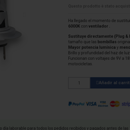
Questo prodotto è stato acquist
Ha llegado el momento de sustitui
6000K
con
ventilador
.
Sustituye
directamente
(Plug & 
tamaño que las
bombillas
origina
Mayor potencia lumínica
y
meno
Brillo y profundidad del haz de l
Funcionan con voltajes de 9V a 18
motocicletas.
Añadir al carri
 día laborable para todos los pedidos recibidos y pagados antes de las 