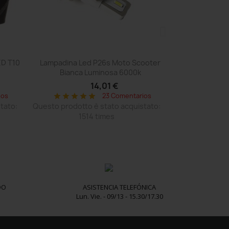
Vista rápida

ED T10
Lampadina Led P26s Moto Scooter
Bianca Luminosa 6000k
14,01 €
ios
23 Comentarios
star
star
star
star
star
tato:
Questo prodotto è stato acquistato:
1514 times
DO
ASISTENCIA TELEFÓNICA
Lun. Vie. - 09/13 - 15.30/17.30