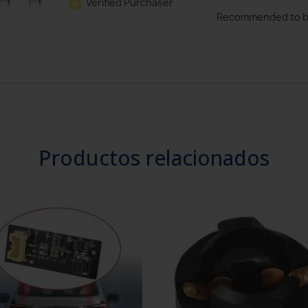
Verified Purchaser
star
Recommended to b
Productos relacionados