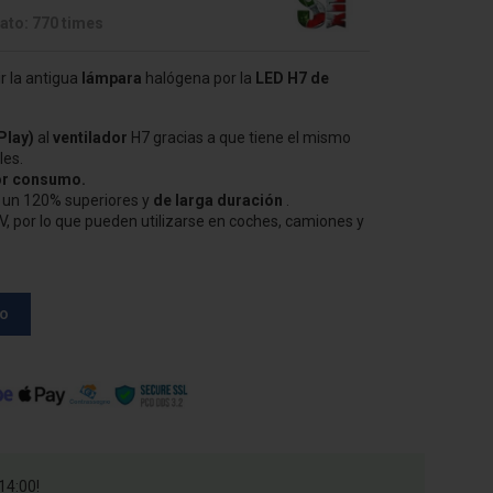
ato: 770 times
r la antigua
lámpara
halógena por la
LED H7 de
Play)
al
ventilador
H7 gracias a que tiene el mismo
les.
r consumo.
uz un 120% superiores y
de larga duración
.
V, por lo que pueden utilizarse en coches, camiones y
to
14:00!