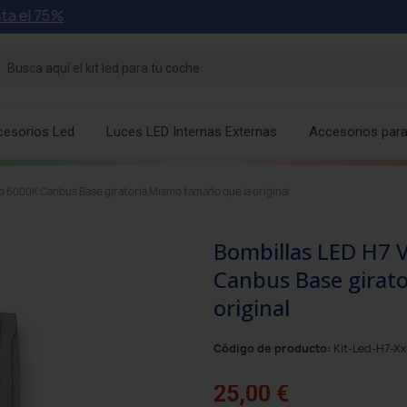
5%
cesorios Led
Luces LED Internas Externas
Accesorios par
io 6000K Canbus Base giratoria Mismo tamaño que la original
Bombillas LED H7 V
Canbus Base girat
original
Código de producto:
Kit-Led-H7-
25,00 €