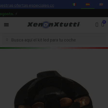
ras ofertas especiales con descuentos de hasta el 75%
sto.
⚡