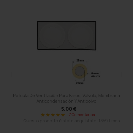
Película De Ventilación Para Faros, Válvula, Membrana
Anticondensación Y Antipolvo
5,00 €
7 Comentarios
star
star
star
star
star
Questo prodotto è stato acquistato: 1859 times