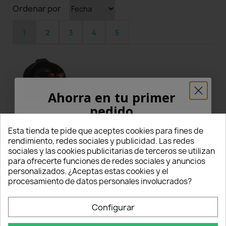
Ordenar por
1
2
3
4
5
Ahorra en tu primer
pedido
star
star
star
star
star
Grade
¡5% PARA TI!
Esta tienda te pide que aceptes cookies para fines de
Luca N
rendimiento, redes sociales y publicidad. Las redes
12/03/2022
sociales y las cookies publicitarias de terceros se utilizan
Introduce tu correo electrónico aquí abajo
Verified Purchaser
star
para ofrecerte funciones de redes sociales y anuncios
Ottimi
para recibir un
5% DE DESCUENTO
en tu
personalizados. ¿Aceptas estas cookies y el
primer pedido.
procesamiento de datos personales involucrados?
Super precisi e velocissimi !!!!
Nome
Ottima qualità, ero scettico, ma farò in futuro
Configurar
nuovi acquisti da voi.
Grazie per aver risolto il mio problema