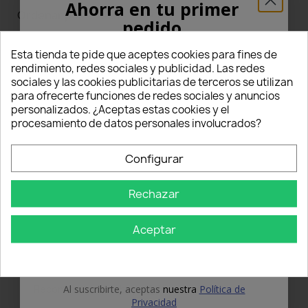
Ahorra en tu primer
Ordenar por
pedido
1
2
3
4
5
6
¡5% PARA TI!
Esta tienda te pide que aceptes cookies para fines de
rendimiento, redes sociales y publicidad. Las redes
sociales y las cookies publicitarias de terceros se utilizan
Introduce tu correo electrónico aquí abajo
para ofrecerte funciones de redes sociales y anuncios
para recibir un
5% DE DESCUENTO
en tu
personalizados. ¿Aceptas estas cookies y el
primer pedido.
procesamiento de datos personales involucrados?
Nome
Configurar
star
star
star
star
star
Grade
Ettore
Rechazar
Email
11/09/2025
prodotto perfetto ?
Aceptar
Ottimo articolo, facile da montare e con un
OBTÉN EL 5%
risultato perfetto
Al suscribirte, aceptas
nuestra
Política de
Yes
Recommended to buy:
thumb_up
Privacidad