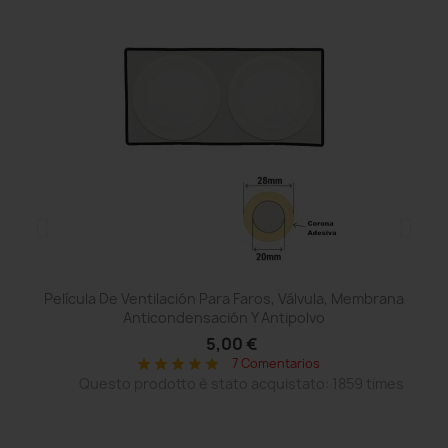
Película De Ventilación Para Faros, Válvula, Membrana
Anticondensación Y Antipolvo
5,00 €
7 Comentarios
star
star
star
star
star
Questo prodotto è stato acquistato: 1859 times