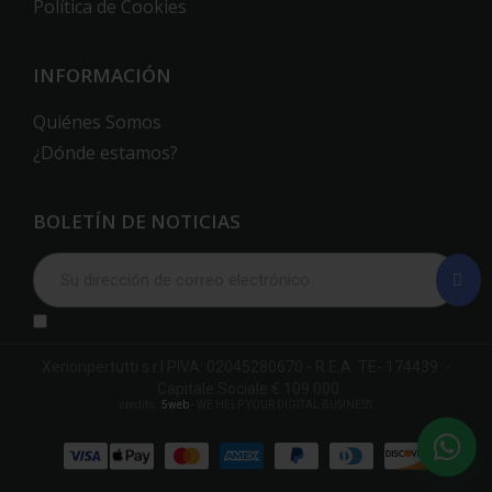
Política de Cookies
INFORMACIÓN
Quiénes Somos
¿Dónde estamos?
BOLETÍN DE NOTICIAS
Xenonpertutti s.r.l PIVA: 02045280670 - R.E.A. TE- 174439 -
Capitale Sociale € 109.000
credits:
5web
- WE HELP YOUR DIGITAL BUSINESS