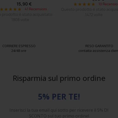
15,90 €
10 Recensio
star
star
star
star
star
41 Recensioni
Questo prodotto è stato acquis
star
star
star
star
star
 prodotto è stato acquistato:
1472 volte
1808 volte
CORRIERE ESPRESSO
RESO GARANTITO
24/48 ore
contatta assistenza clien
Risparmia sul primo ordine
5% PER TE!
Inserisci la tua email qui sotto per ricevere il 5% DI
SCONTO sul tuo primo ordine!