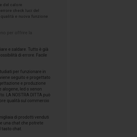
e del calore
 errore check luci del
 qualità e nuova funzione
no per offrire la
iare e saldare. Tutto è già
sibilità di errore. Facile
udiati per funzionare in
t viene seguito e progettato
progettazione e produzione
e alogene, led o xenon
ttanto. LA NOSTRA DITTA può
iore qualità sul commercio
igliaia di prodotti venduti
e una chat che potrete
 tasto chat.