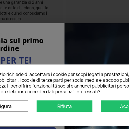
re una garanzia di 2 anni
molte ditte chiedono, questo
otti e quindi conosciamo i
ima di essere
ture:
ia sul primo
o
SEAT Toledo 3
rdine
PER TE!
o richiede di accettare i cookie per scopi legati a prestazioni
ail qui sotto per ricevere il
blicitari. I cookie di terze parti per social media e a scopo pubb
O
sul tuo primo ordine!
zati per offrire funzionalità social e annunci pubblicitari perso
ie e l'elaborazione dei dati personali interessati?
na per
igura
Rifiuta
Acc
Very good ba...
star
star
star
star
star
Grade
Igli Mogos