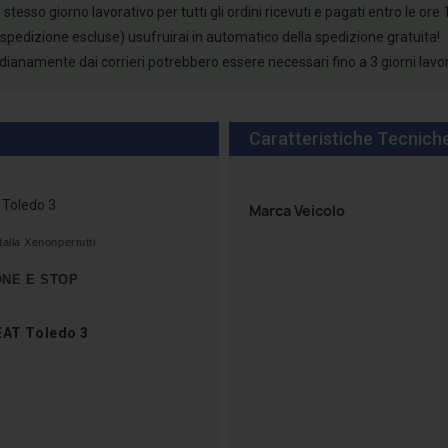
esso giorno lavorativo per tutti gli ordini ricevuti e pagati entro le ore 
 spedizione escluse) usufruirai in automatico della spedizione gratuita!
tidianamente dai corrieri potrebbero essere necessari fino a 3 giorni lavo
Caratteristiche Tecnich
 Toledo 3
Marca Veicolo
alla Xenonpertutti
ONE E STOP
EAT Toledo 3