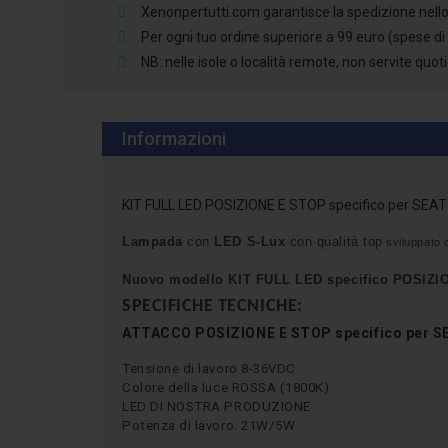
Xenonpertutti.com garantisce la spedizione nello st
Per ogni tuo ordine superiore a 99 euro (spese di
NB: nelle isole o località remote, non servite quo
Informazioni
KIT FULL LED POSIZIONE E STOP specifico per SEAT
Lampada
con
LED S-Lux
con qualità top
sviluppato d
Nuovo modello KIT FULL LED specifico
POSIZI
SPECIFICHE TECNICHE:
ATTACCO
POSIZIONE E STOP
specifico per S
Tensione di lavoro 8-36VDC
Colore della luce ROSSA (1800K)
LED DI NOSTRA PRODUZIONE
Potenza di lavoro: 21W/5W