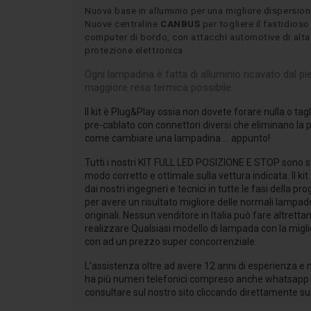
Nuova base in alluminio per una migliore dispersion
Nuove centraline
CANBUS
per togliere il fastidioso
computer di bordo, con attacchi automotive di alta
protezione elettronica.
Ogni lampadina è fatta di alluminio ricavato dal pie
maggiore resa termica possibile.
Il kit è Plug&Play ossia non dovete forare nulla o tagl
pre-cablato con connettori diversi che eliminano la pos
come cambiare una lampadina ... appunto!
Tutti i nostri KIT FULL LED POSIZIONE E STOP sono st
modo corretto e ottimale sulla vettura indicata. Il ki
dai nostri ingegneri e tecnici in tutte le fasi della 
per avere un risultato migliore delle normali lampad
originali. Nessun venditore in Italia può fare altre
realizzare Qualsiasi modello di lampada con la migl
con ad un prezzo super concorrenziale.
L'assistenza oltre ad avere 12 anni di esperienza e m
ha più numeri telefonici compreso anche whatsapp 
consultare sul nostro sito cliccando direttamente sul