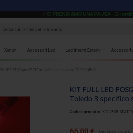
⚡
CI PRENDIAMO UNA PAUSA - Gli ordini ricevuti
Xenon
Accessori Led
Led Interni Esterni
Accessori 
ZIONE E STOP per SEAT Toledo 3 specifico serie TOP CANBUS
KIT FULL LED POSI
Toledo 3 specifico
Codice prodotto:
XID12365-SEAT-T
65,00 €
Questo prodotto è