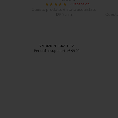
 €
7 Recensioni
star
star
star
star
star
 Recensioni
Questo prodotto è stato acquistato:
o acquistato:
Questo
1859 volte
SPEDIZIONE GRATUITA
Per ordini superiori a € 99,00