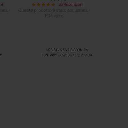
ni
23 Recensioni
star
star
star
star
star
tato:
Questo prodotto è stato acquistato:
1514 volte
ASSISTENZA TELEFONICA
ti
Lun. Ven. - 09/13 - 15.30/17.30