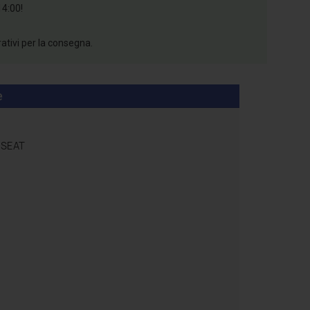
14:00!
rativi per la consegna.
e
SEAT