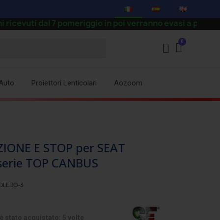
 dal 7 pomeriggio in poi verranno evasi a partire dal 24 
Auto
Proiettori Lenticolari
Aozoom
ZIONE E STOP per SEAT
 serie TOP CANBUS
OLEDO-3
 stato acquistato: 5 volte