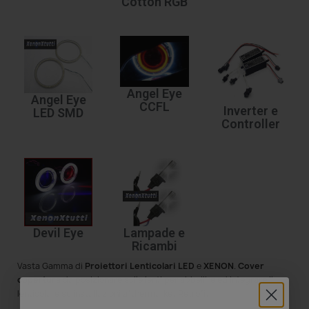
Cotton RGB
Angel Eye
Angel Eye
CCFL
Inverter e
LED SMD
Controller
Devil Eye
Lampade e
Ricambi
Vasta Gamma di
Proiettori
Lenticolari
LED
e
XENON
.
Cover
copertura
da posizionare sulle lenti per abbellire ed integrare il
lenticolare su installazioni afthermarket Retrofit.