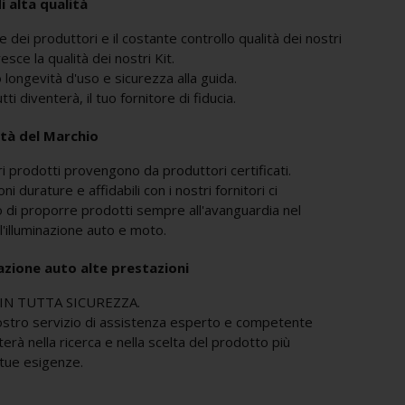
i alta qualità
 dei produttori e il costante controllo qualità dei nostri
resce la qualità dei nostri Kit.
longevità d'uso e sicurezza alla guida.
i diventerà, il tuo fornitore di fiducia.
lità del Marchio
tri prodotti provengono da produttori certificati.
ni durature e affidabili con i nostri fornitori ci
di proporre prodotti sempre all'avanguardia nel
l'illuminazione auto e moto.
nazione auto alte prestazioni
IN TUTTA SICUREZZA.
ostro servizio di assistenza esperto e competente
terà nella ricerca e nella scelta del prodotto più
 tue esigenze.