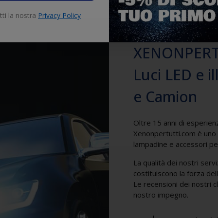
tti la nostra
Privacy Policy
XENONPERTUT
Luci LED e 
e Camion
Oltre 15 anni di esperienza
Xenonpertutti.com è uno de
lampadine e accessori per
La qualità dei nostri servi
costituiscono la forza del
Le recensioni dei nostri c
nostro impegno.