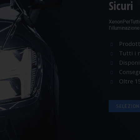
Sicuri
XenonPerTutti è
l’illuminazion
Prodotti
Tutti i 
Disponi
Consegn
Oltre 1
SELEZION