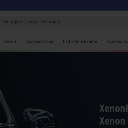
Xenon
Accessori Led
Led Interni Esterni
Accessori 
XenonP
Xenon 