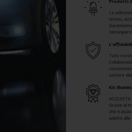
Prodotti d
La selezione
tecnici, acc
Garantiamo 
Xenonpertutt
L'affidabi
Tutti i nos
Collaborazio
consentono 
settore del
Kit illumi
ACQUISTA 
Grazie al n
che ti assis
adatto alle