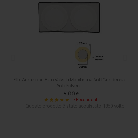
Film Aerazione Faro Valvola Membrana Anti Condensa
Ce
Anti Polvere
5,00 €
7 Recensioni
star
star
star
star
star
Questo prodotto è stato acquistato: 1859 volte