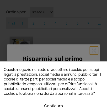
Ordina per
First
1
2
3
4
5
6
7
...
Risparmia sul primo
ordine
star
star
star
star
star
Grade
Questo negozio richiede di accettare i cookie per scopi
Danilo G
5% PER TE!
legati a prestazioni, social media e annunci pubblicitari. I
06/08/2023
cookie di terze parti per social media e a scopo
Verified Purchaser
star
pubblicitario vengono utilizzati per offrire funzionalità
Inserisci la tua email qui sotto per ricevere il
Qualità
social e annunci pubblicitari personalizzati. Accetti i
5% DI SCONTO
sul tuo primo ordine!
cookie e l'elaborazione dei dati personali interessati?
Prodotto come descritto nella recensione
Nome
perfetto per l’utilizzo che dovevo farne
Configura