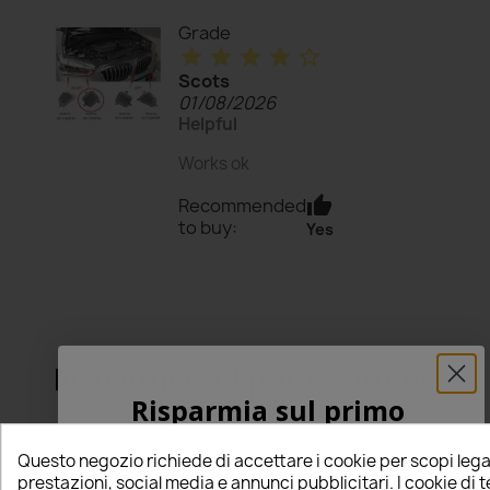
Grade
star
star
star
star
star_border
Scots
01/08/2026
Helpful
Works ok
thumb_up
Recommended
to buy:
Yes
Risparmia sul primo ordine
Risparmia sul primo
ordine
5% PER TE!
Questo negozio richiede di accettare i cookie per scopi lega
5% PER TE!
prestazioni, social media e annunci pubblicitari. I cookie di 