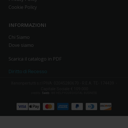
Cookie Policy
INFORMAZIONI
Chi Siamo
Dove siamo
Scarica il catalogo in PDF
Diritto di Recesso
Xenonpertutti s.r.l PIVA: 02045280670 - R.E.A. TE- 174439 -
Capitale Sociale € 109.000
credits:
5web
- WE HELP YOUR DIGITAL BUSINESS