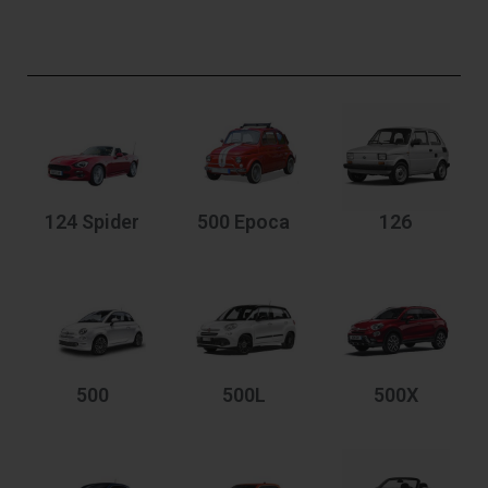
124 Spider
500 Epoca
126
500
500L
500X