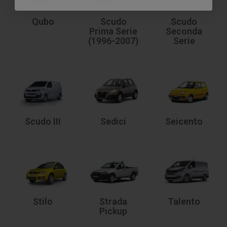
Qubo
Scudo
Scudo
Prima Serie
Seconda
(1996-2007)
Serie
Scudo III
Sedici
Seicento
Stilo
Strada
Talento
Pickup