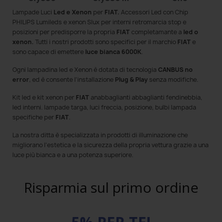
Lampade Luci
Led e Xenon
per
FIAT.
Accessori Led con Chip
PHILIPS Lumileds e xenon Slux per interni retromarcia stop e
posizioni per predisporre la propria
FIAT
completamante a
led o
xenon.
Tutti i nostri prodotti sono specifici per il marchio
FIAT
e
sono capace di emettere
luce bianca 6000K
.
Ogni lampadina led e Xenon è dotata di tecnologia
CANBUS no
error
, ed è consente l'installazione
Plug & Play
senza modifiche.
Kit led e kit xenon per
FIAT
anabbaglianti abbaglianti fendinebbia,
led interni. lampade targa, luci freccia, posizione, bulbi lampada
specifiche per
FIAT
.
La nostra ditta è specializzata in prodotti di illuminazione che
migliorano l'estetica e la sicurezza della propria vettura grazie a una
luce più bianca e a una potenza superiore.
Risparmia sul primo ordine