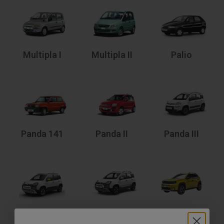
Multipla I
Multipla II
Palio
Panda 141
Panda II
Panda III
Pandina
Panda
Grande
Cross
Panda