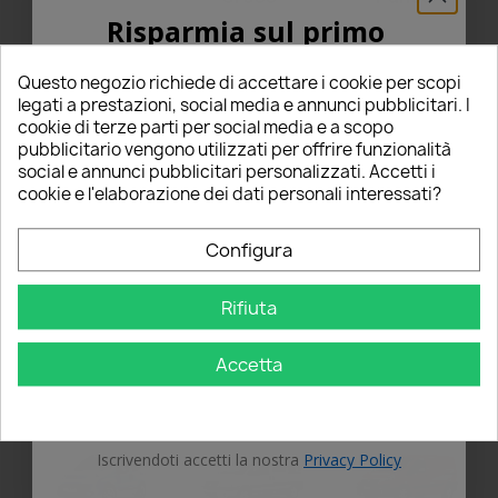
Risparmia sul primo
ordine
Questo negozio richiede di accettare i cookie per scopi
5% PER TE!
legati a prestazioni, social media e annunci pubblicitari. I
cookie di terze parti per social media e a scopo
pubblicitario vengono utilizzati per offrire funzionalità
Inserisci la tua email qui sotto per ricevere il
social e annunci pubblicitari personalizzati. Accetti i
Punto
Grande
Punto Evo
5% DI SCONTO
sul tuo primo ordine!
Punto
cookie e l'elaborazione dei dati personali interessati?
Nome
Configura
Rifiuta
Email
Accetta
Punto MK1
Punto MK2
Punto MK3
OTTIENI IL 5%
Iscrivendoti accetti la nostra
Privacy Policy