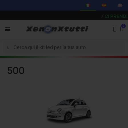
⚡
CI PRENDIAMO
500