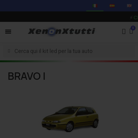
⚡
CI 
BRAVO I