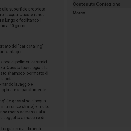
Contenuto Confezione
alla superficie proprietà
Marca
ere l'acqua. Questo rende
a lungo e facilitando i
no a 90 giorni.
ato del "car detailing"
ari vantaggi:
zione di polimeri ceramici
orza. Questa tecnologia è la
questo shampoo, permette di
 rapida.
inando lavaggio e
o applicare separatamente
ng" (le goccioline d'acqua
 in un unico strato) è molto
hanno meno aderenza alla
eno soggetta a macchie di
o ha già un rivestimento