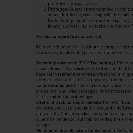
protettivo sulla carrozzeria.
Protegge:
Questo strato ceramico conferisce 
super idrofobiche, cioè la capacità di resping
l'auto "auto-pulente", mantenendola pulita più 
lavaggi successivi. La protezione può durare fi
Perché compare (e a cosa serve):
Il Ceramic Shampoo Ma-Fra Maniac compare nel merc
(cura avanzata dell'auto) per diversi motivi e offre v
Tecnologia avanzata (SiO2 Technology):
L'integra
a base di biossido di silicio (SiO2) è il suo punto di f
base dei rivestimenti ceramici professionali e, in 
ottenere un effetto simile in maniera più semplice e
Azione combinata:
Risparmia tempo e fatica, comb
protezione in un unico passaggio. Non è necessari
cere o sigillanti dopo il lavaggio.
Effetto idrofobico e auto-pulente:
L'effetto "beadi
che scivolano via) e "sheeting" (l'acqua che defluisce
pronunciato. Questo significa che sporco e acqua 
superficie, rendendo l'auto più facile da pulire e m
calcare.
Mantenimento delle protezioni esistenti:
Se l'aut