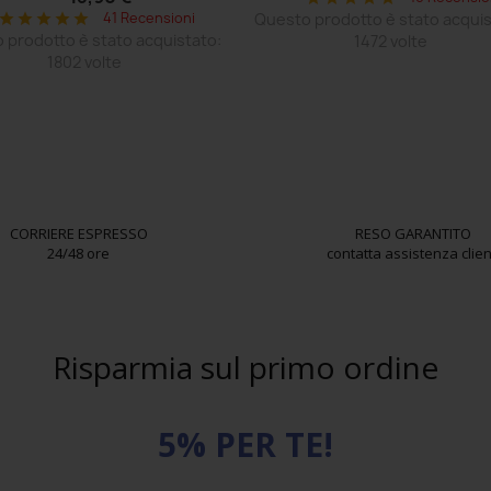
41 Recensioni
Questo prodotto è stato acquis
star
star
star
star
star
 prodotto è stato acquistato:
1472 volte
1802 volte
CORRIERE ESPRESSO
RESO GARANTITO
24/48 ore
contatta assistenza clien
Risparmia sul primo ordine
5% PER TE!