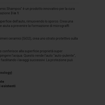
ic Shampoo" è un prodotto innovativo per la cura
n'azione
3 in 1
:
perficie dell'auto, rimuovendo lo sporco. Crea una
he aiuta a prevenire la formazione di micrograffi
imeri ceramici (SiO2), crea uno strato protettivo sulla
 conferisce alla superficie proprietà super
espingere l'acqua. Questo rende l'auto "auto-pulente",
facilitando i lavaggi successivi. La protezione può
hnology)
nte
 esistenti