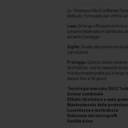
Lo "Shampoo Ma-Fra Maniac Ceram
dell'auto, formulato per offrire u
Lava:
Deterge efficacemente la su
schiuma bilanciata e lubrificata c
durante il lavaggio.
Sigilla:
Grazie alla presenza di pol
carrozzeria.
Protegge:
Questo strato ceramico
idrofobiche, cioè la capacità di r
mantenendola pulita più a lungo e 
durare fino a 90 giorni.
Tecnologia avanzata (SiO2 Tec
Azione combinata
Effetto idrofobico e auto-pule
Mantenimento delle protezioni
Lucentezza e morbidezza
Riduzione dei micrograffi
Facilità d'uso