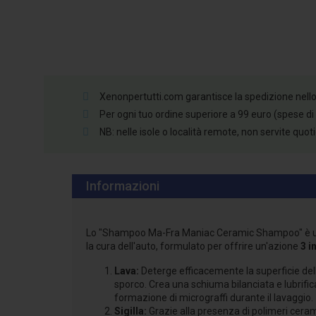
Xenonpertutti.com garantisce la spedizione nello st
Per ogni tuo ordine superiore a 99 euro (spese di
NB: nelle isole o località remote, non servite quo
Informazioni
Lo "Shampoo Ma-Fra Maniac Ceramic Shampoo" è un
la cura dell'auto, formulato per offrire un'azione
3 i
Lava:
Deterge efficacemente la superficie del
sporco. Crea una schiuma bilanciata e lubrific
formazione di micrograffi durante il lavaggio.
Sigilla:
Grazie alla presenza di polimeri ceram