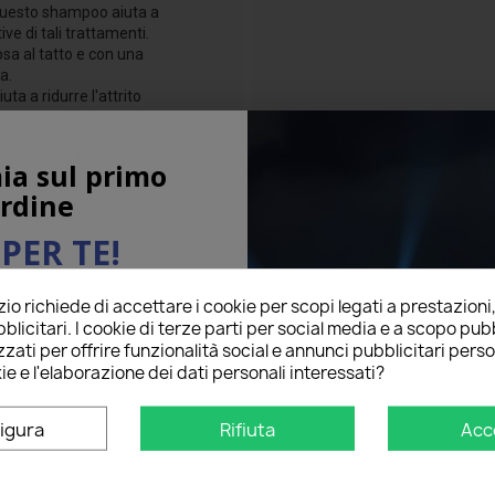
i questo shampoo aiuta a
ve di tali trattamenti.
osa al tatto e con una
a.
ta a ridurre l'attrito
micrograffi o "swirls"
ggio a mano tradizionale
ia sul primo
 rendendolo versatile per
rdine
e anche economico nell'uso.
PER TE!
prodotto che risponde
 pulita e protetta con un
ecnologia ceramica per una
o richiede di accettare i cookie per scopi legati a prestazioni
ail qui sotto per ricevere il
blicitari. I cookie di terze parti per social media e a scopo pubb
O
sul tuo primo ordine!
zati per offrire funzionalità social e annunci pubblicitari perso
ie e l'elaborazione dei dati personali interessati?
igura
Rifiuta
Acc