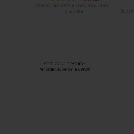
 Recensioni
Questo prodotto è stato acquistato:
o acquistato:
Questo
1859 volte
SPEDIZIONE GRATUITA
Per ordini superiori a € 99,00