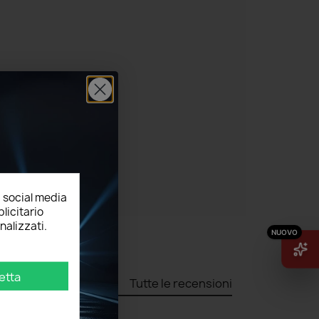
, social media
licitario
nalizzati.
etta
Tutte le recensioni