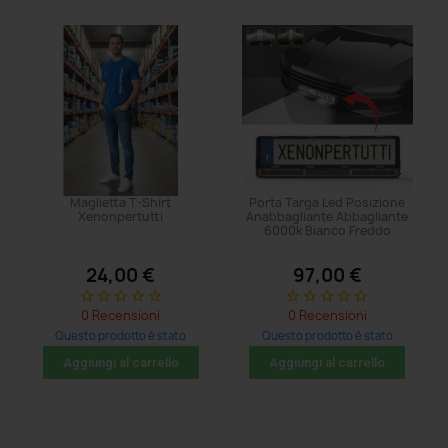
Maglietta T-Shirt
Porta Targa Led Posizione
Xenonpertutti
Anabbagliante Abbagliante
6000k Bianco Freddo
24,00 €
97,00 €
star_border
star_border
star_border
star_border
star_border
star_border
star_border
star_border
star_border
star_border
0 Recensioni
0 Recensioni
Questo prodotto è stato
Questo prodotto è stato
acquistato: 20 volte
acquistato: 5 volte
Aggiungi al carrello
Aggiungi al carrello