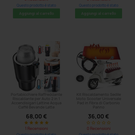
Questo prodotto è stato
Questo prodotto è stato
acquistato: 65 volte
acquistato: 26 volte
Aggiungi al carrello
Aggiungi al carrello
Portabicchiere Raffreddante
Kit Riscaldamento Sedile
Riscaldante per Auto 2 in 1
Moto Scooter Universale
Accendisigari Lattine Acqua
Pad in Fibra di Carbonio
Caffè Bevande Latte
Panno
68,00 €
36,00 €
star
star
star
star
star
star_border
star_border
star_border
star_border
star_border
1 Recensioni
0 Recensioni
Questo prodotto è stato
Questo prodotto è stato