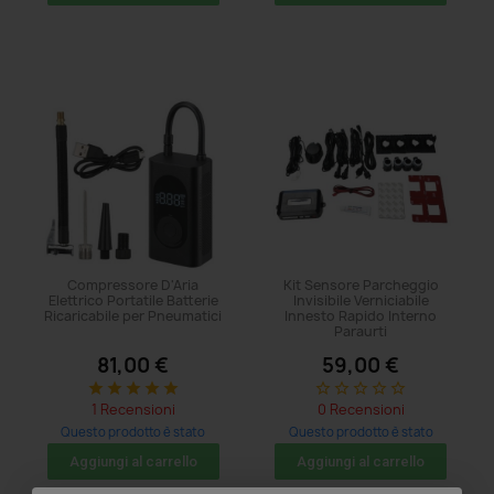
Compressore D'Aria
Kit Sensore Parcheggio
Elettrico Portatile Batterie
Invisibile Verniciabile
Ricaricabile per Pneumatici
Innesto Rapido Interno
Paraurti
81,00 €
59,00 €
star
star
star
star
star
star_border
star_border
star_border
star_border
star_border
1 Recensioni
0 Recensioni
Questo prodotto è stato
Questo prodotto è stato
acquistato: 5 volte
acquistato: 5 volte
Aggiungi al carrello
Aggiungi al carrello