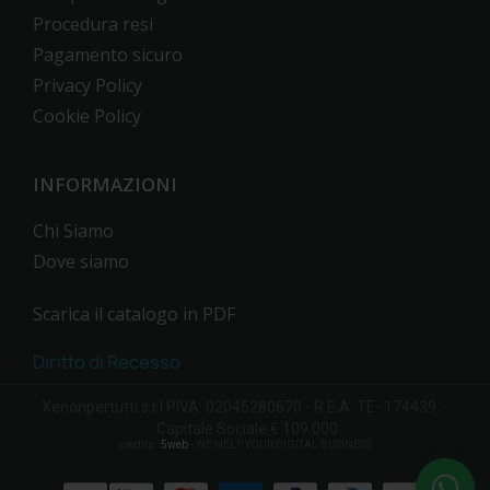
Procedura resi
Pagamento sicuro
Privacy Policy
Cookie Policy
INFORMAZIONI
Chi Siamo
Dove siamo
Scarica il catalogo in PDF
Diritto di Recesso
Xenonpertutti s.r.l PIVA: 02045280670 - R.E.A. TE- 174439 -
Capitale Sociale € 109.000
credits:
5web
- WE HELP YOUR DIGITAL BUSINESS