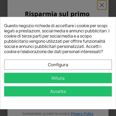
Risparmia sul primo
ordine
Questo negozio richiede di accettare i cookie per scopi
5% PER TE!
legati a prestazioni, social media e annunci pubblicitari. I
cookie di terze parti per social media e a scopo
pubblicitario vengono utilizzati per offrire funzionalità
Inserisci la tua email qui sotto per ricevere il
social e annunci pubblicitari personalizzati. Accetti i
5% DI SCONTO
sul tuo primo ordine!
cookie e l'elaborazione dei dati personali interessati?
Nome
Schiumogeno Pompa a
Prelavaggio Ma-Fra Maniac
Configura
pressione EPOCA 1,5lt
Foam Gun Prewash Formato
Lavaggio Accessori
da 1000ml
Rifiuta
Email
27,00 €
28,00 €
star
star
star
star
star
star_border
star_border
star_border
star_border
star_border
Accetta
1 Recensioni
0 Recensioni
Questo prodotto è stato
Questo prodotto è stato
OTTIENI IL 5%
acquistato: 5 volte
acquistato: 5 volte
Aggiungi al carrello
Aggiungi al carrello
Iscrivendoti accetti la nostra
Privacy Policy