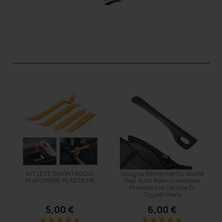
KIT LEVE SMONTAGGIO
Spugna Riempimento Sedile
PLAFONIERE PLASTICHE
Gap Auto Pelle Universale
Prevenire la Caduta Di
Oggetti Nero
5,00 €
6,00 €
star
star
star
star
star
star
star
star
star
star