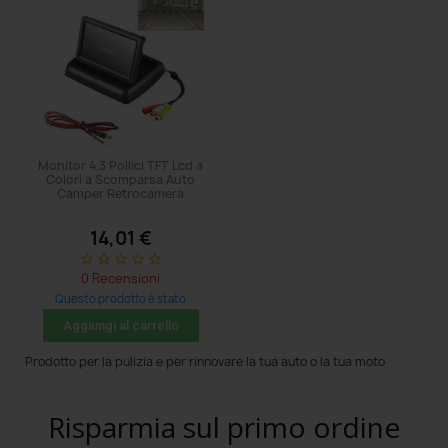
Monitor 4.3 Pollici TFT Lcd a
Colori a Scomparsa Auto
Camper Retrocamera
14,01 €
star_border
star_border
star_border
star_border
star_border
0 Recensioni
Questo prodotto è stato
acquistato: 5 volte
Aggiungi al carrello
Prodotto per la pulizia e per rinnovare la tua auto o la tua moto
Risparmia sul primo ordine