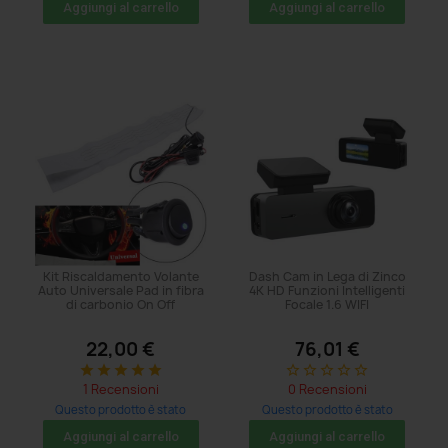
acquistato: 47 volte
acquistato: 5 volte
Aggiungi al carrello
Aggiungi al carrello
Kit Riscaldamento Volante
Dash Cam in Lega di Zinco
Auto Universale Pad in fibra
4K HD Funzioni Intelligenti
di carbonio On Off
Focale 1.6 WIFI
22,00 €
76,01 €
star
star
star
star
star
star_border
star_border
star_border
star_border
star_border
1 Recensioni
0 Recensioni
Questo prodotto è stato
Questo prodotto è stato
acquistato: 5 volte
acquistato: 8 volte
Aggiungi al carrello
Aggiungi al carrello