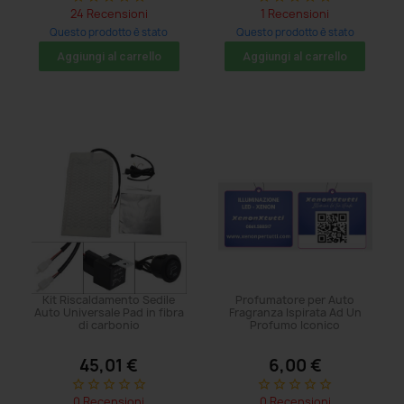
24 Recensioni
1 Recensioni
Questo prodotto è stato
Questo prodotto è stato
acquistato: 482 volte
acquistato: 86 volte
Aggiungi al carrello
Aggiungi al carrello
Kit Riscaldamento Sedile
Profumatore per Auto
Auto Universale Pad in fibra
Fragranza Ispirata Ad Un
di carbonio
Profumo Iconico
45,01 €
6,00 €
star_border
star_border
star_border
star_border
star_border
star_border
star_border
star_border
star_border
star_border
0 Recensioni
0 Recensioni