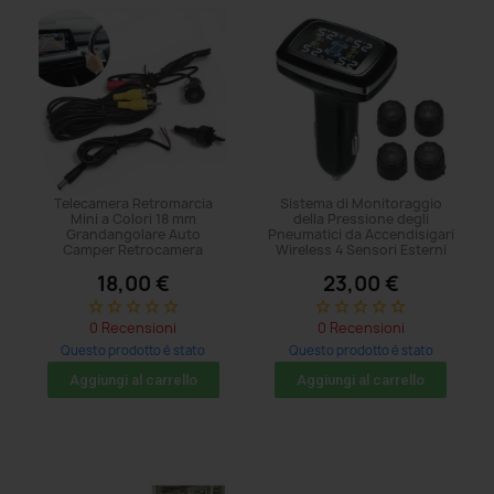
Telecamera Retromarcia
Sistema di Monitoraggio
Mini a Colori 18 mm
della Pressione degli
Grandangolare Auto
Pneumatici da Accendisigari
Camper Retrocamera
Wireless 4 Sensori Esterni
18,00 €
23,00 €
star_border
star_border
star_border
star_border
star_border
star_border
star_border
star_border
star_border
star_border
0 Recensioni
0 Recensioni
Questo prodotto è stato
Questo prodotto è stato
acquistato: 5 volte
acquistato: 8 volte
Aggiungi al carrello
Aggiungi al carrello