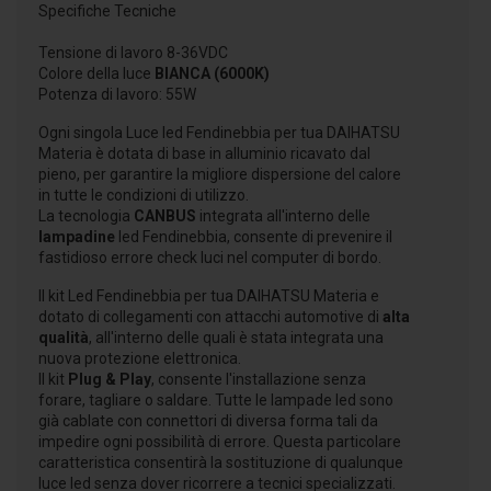
Specifiche Tecniche
Tensione di lavoro 8-36VDC
Colore della luce
BIANCA (6000K)
Potenza di lavoro: 55W
Ogni singola Luce led Fendinebbia per tua DAIHATSU
Materia è dotata di base in alluminio ricavato dal
pieno, per garantire la migliore dispersione del calore
in tutte le condizioni di utilizzo.
La tecnologia
CANBUS
integrata all'interno delle
lampadine
led Fendinebbia, consente di prevenire il
fastidioso errore check luci nel computer di bordo.
Il kit Led Fendinebbia per tua DAIHATSU Materia e
dotato di collegamenti con attacchi automotive di
alta
qualità
, all'interno delle quali è stata integrata una
nuova protezione elettronica.
Il kit
Plug & Play
, consente l'installazione senza
forare, tagliare o saldare. Tutte le lampade led sono
già cablate con connettori di diversa forma tali da
impedire ogni possibilità di errore. Questa particolare
caratteristica consentirà la sostituzione di qualunque
luce led senza dover ricorrere a tecnici specializzati.