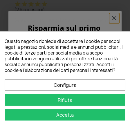
star
star
star
star
star
(2 Recensioni)
Seleziona un punteggio per filtrare le recensioni.
Risparmia sul primo
star
star
star
star
star
5
(2)
ordine
star
star
star
star
star_border
4
(0)
Questo negozio richiede di accettare i cookie per scopi
star
star
star
star_border
star_border
5% PER TE!
3
(0)
legati a prestazioni, social media e annunci pubblicitari. I
star
star
star_border
star_border
star_border
2
(0)
cookie di terze parti per social media e a scopo
pubblicitario vengono utilizzati per offrire funzionalità
star
star_border
star_border
star_border
star_border
1
(0)
Inserisci la tua email qui sotto per ricevere il
social e annunci pubblicitari personalizzati. Accetti i
5% DI SCONTO
sul tuo primo ordine!
cookie e l'elaborazione dei dati personali interessati?
Scrivi una recensione
edit
Nome
Configura
Ordina per
Rifiuta
Email
Accetta
OTTIENI IL 5%