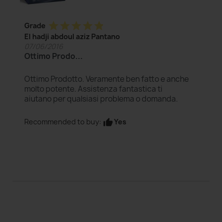
star
star
star
star
star
Grade
El hadji abdoul aziz Pantano
07/06/2016
Ottimo Prodo...
Ottimo Prodotto. Veramente ben fatto e anche
molto potente. Assistenza fantastica ti
aiutano per qualsiasi problema o domanda.
Yes
Recommended to buy:
thumb_up