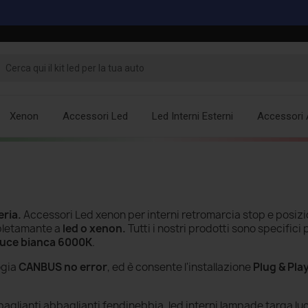
Xenon
Accessori Led
Led Interni Esterni
Accessori 
eria
.
Accessori Led xenon per interni retromarcia stop e posizi
pletamante a
led o xenon.
Tutti i nostri prodotti sono specifici 
luce bianca 6000K
.
ogia
CANBUS no error
, ed è consente l'installazione
Plug & Pla
glianti abbaglianti fendinebbia, led interni lampade targa luc