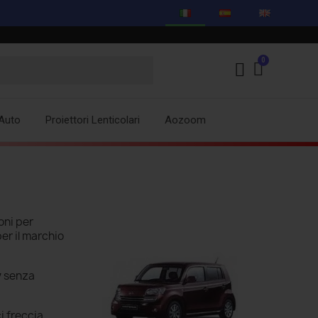
Auto
Proiettori Lenticolari
Aozoom
oni per
per il marchio
y
senza
i freccia