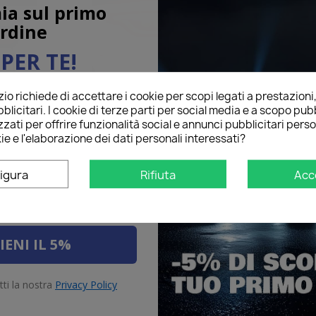
ia sul primo
rdine
PER TE!
o richiede di accettare i cookie per scopi legati a prestazioni
ail qui sotto per ricevere il
blicitari. I cookie di terze parti per social media e a scopo pubb
O
sul tuo primo ordine!
romarcia
LED Retronebbia
LED So
zati per offrire funzionalità social e annunci pubblicitari perso
ie e l'elaborazione dei dati personali interessati?
igura
Rifiuta
Acc
IENI IL 5%
tti la nostra
Privacy Policy