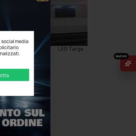
, social media
licitario
ttoporta
LED Targa
nalizzati.
etta