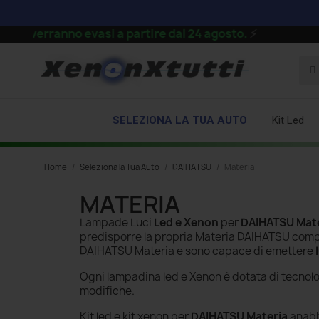
verranno evasi a partire dal 24 agosto.
⚡
SELEZIONA LA TUA AUTO
Kit Led
Home
Seleziona la Tua Auto
DAIHATSU
Materia
MATERIA
Lampade Luci
Led e Xenon
per
DAIHATSU Mat
predisporre la propria Materia DAIHATSU com
DAIHATSU Materia e sono capace di emettere
Ogni lampadina led e Xenon è dotata di tecnol
modifiche.
Kit led e kit xenon per
DAIHATSU Materia
anabba