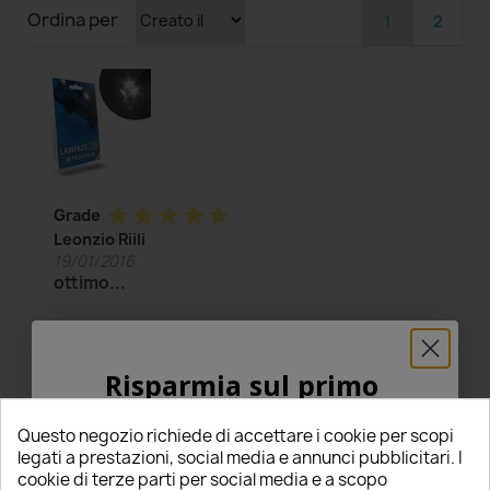
Ordina per
1
2
star
star
star
star
star
Grade
Leonzio Riili
19/01/2016
ottimo...
ottimo
Risparmia sul primo
Yes
Recommended to buy:
thumb_up
ordine
Questo negozio richiede di accettare i cookie per scopi
5% PER TE!
legati a prestazioni, social media e annunci pubblicitari. I
cookie di terze parti per social media e a scopo