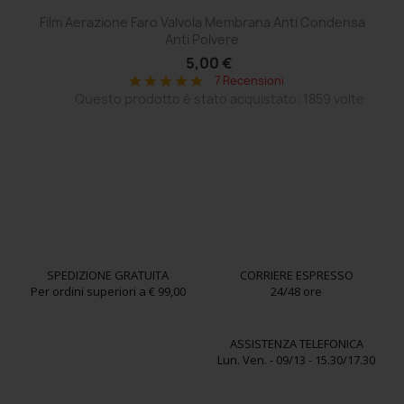
Film Aerazione Faro Valvola Membrana Anti Condensa
Ce
Anti Polvere
5,00 €
7 Recensioni
star
star
star
star
star
Questo prodotto è stato acquistato: 1859 volte
SPEDIZIONE GRATUITA
CORRIERE ESPRESSO
Per ordini superiori a € 99,00
24/48 ore
ASSISTENZA TELEFONICA
Lun. Ven. - 09/13 - 15.30/17.30