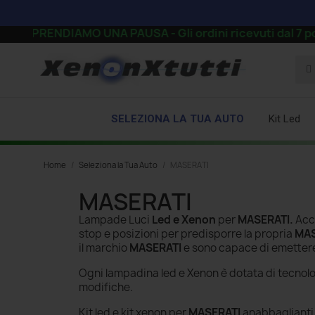
CI PRENDIAMO UNA PAUSA - Gli ordini ricevuti dal 7 pomeri
SELEZIONA LA TUA AUTO
Kit Led
Home
Seleziona la Tua Auto
MASERATI
MASERATI
Lampade Luci
Led e Xenon
per
MASERATI.
Acce
stop e posizioni per predisporre la propria
MAS
il marchio
MASERATI
e sono capace di emette
Ogni lampadina led e Xenon è dotata di tecnol
modifiche.
Kit led e kit xenon per
MASERATI
anabbaglianti a