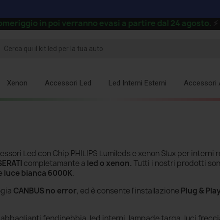
ggio in poi verranno evasi a partire dal 24 agosto.
⚡
Xenon
Accessori Led
Led Interni Esterni
Accessori 
ssori Led con Chip PHILIPS Lumileds e xenon Slux per interni 
ERATI
completamante a
led o xenon.
Tutti i nostri prodotti so
re
luce bianca 6000K
.
ogia
CANBUS no error
, ed è consente l'installazione
Plug & Pla
bbaglianti fendinebbia, led interni. lampade targa, luci frecci