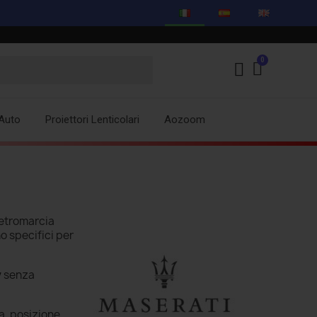
Auto
Proiettori Lenticolari
Aozoom
retromarcia
no specifici per
y
senza
a, posizione,