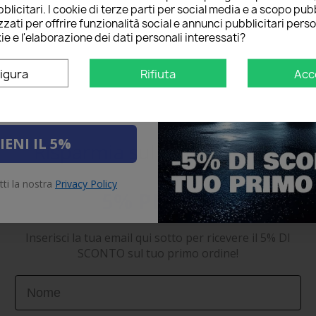
blicitari. I cookie di terze parti per social media e a scopo pubb
O
sul tuo primo ordine!
zati per offrire funzionalità social e annunci pubblicitari perso
ie e l'elaborazione dei dati personali interessati?
igura
Rifiuta
Acc
IENI IL 5%
Risparmia sul primo ordine
tti la nostra
Privacy Policy
5% PER TE!
Inserisci la tua email qui sotto per ricevere il 5% DI
SCONTO sul tuo primo ordine!
First Name