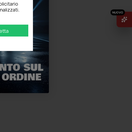
licitario
nalizzati.
etta