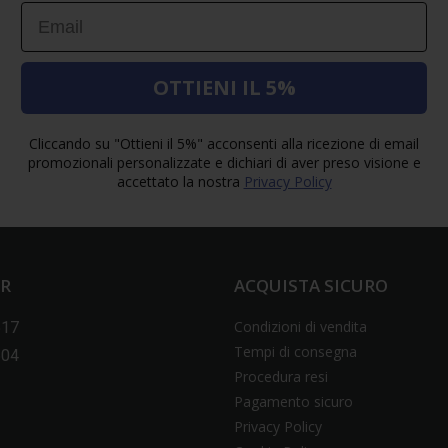
Email
OTTIENI IL 5%
Cliccando su "Ottieni il 5%" acconsenti alla ricezione di email
promozionali personalizzate e dichiari di aver preso visione e
accettato la nostra
Privacy Policy
ER
ACQUISTA SICURO
Condizioni di vendita
517
Tempi di consegna
604
Procedura resi
Pagamento sicuro
Privacy Policy