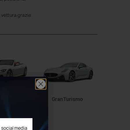
a vettura grazie
Cabrio
GranTurismo
, social media