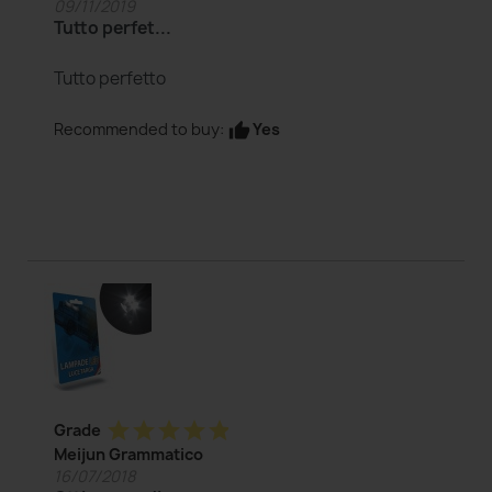
09/11/2019
Tutto perfet...
Tutto perfetto
Yes
Recommended to buy:
thumb_up
star
star
star
star
star
Grade
Meijun Grammatico
16/07/2018