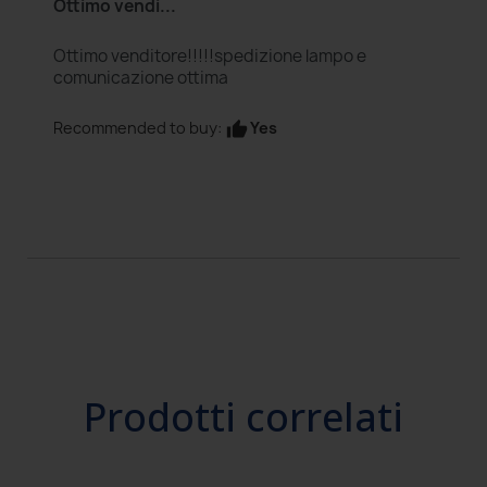
Ottimo vendi...
Ottimo venditore!!!!!spedizione lampo e
comunicazione ottima
Yes
Recommended to buy:
thumb_up
Prodotti correlati