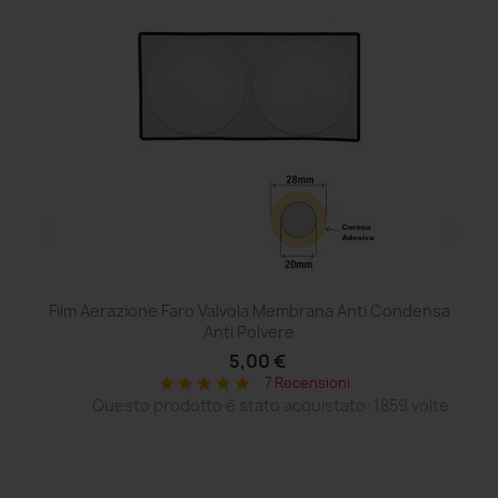
Film Aerazione Faro Valvola Membrana Anti Condensa
Ce
Anti Polvere
5,00 €
7 Recensioni
star
star
star
star
star
Questo prodotto è stato acquistato: 1859 volte