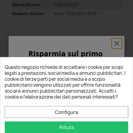
Marca Veicolo
CHEVROLET
Modello Veicolo
Aveo T300 2012-2018
Risparmia sul primo
Commenti
Tutte le recensioni
ordine
Questo negozio richiede di accettare i cookie per scopi
5% PER TE!
legati a prestazioni, social media e annunci pubblicitari. I
cookie di terze parti per social media e a scopo
Riepilogo
pubblicitario vengono utilizzati per offrire funzionalità
Inserisci la tua email qui sotto per ricevere il
5
social e annunci pubblicitari personalizzati. Accetti i
5% DI SCONTO
sul tuo primo ordine!
cookie e l'elaborazione dei dati personali interessati?
star
star
star
star
star
Nome
(7 Recensioni)
Configura
Seleziona un punteggio per filtrare le recensioni.
Rifiuta
Email
star
star
star
star
star
5
(7)