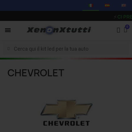
⚡
CI PREND
CHEVROLET