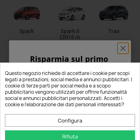
Spark
Spark II
Trax
(2016 in
poi)
Risparmia sul primo
ordine
Questo negozio richiede di accettare i cookie per scopi
5% PER TE!
legati a prestazioni, social media e annunci pubblicitari. I
cookie di terze parti per social media e a scopo
pubblicitario vengono utilizzati per offrire funzionalità
Volt
Inserisci la tua email qui sotto per ricevere il
social e annunci pubblicitari personalizzati. Accetti i
Lampade Luci
Led e Xenon
per
CHEVROLET.
Accessori Led con
5% DI SCONTO
sul tuo primo ordine!
cookie e l'elaborazione dei dati personali interessati?
Chip PHILIPS Lumileds e xenon Slux per interni retromarcia stop e
posizioni per predisporre la propria
CHEVROLET
completamante
Nome
Configura
a
led o xenon.
Tutti i nostri prodotti sono specifici per il
marchio
CHEVROLET
e sono capace di emettere
luce bianca
6000K
.
Rifiuta
Email