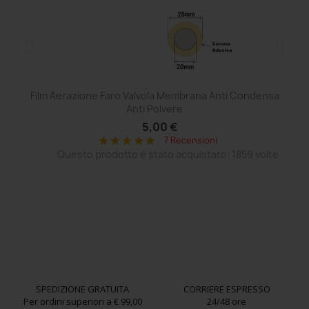
Film Aerazione Faro Valvola Membrana Anti Condensa
Ce
Anti Polvere
5,00 €
7 Recensioni
star
star
star
star
star
Questo prodotto è stato acquistato: 1859 volte
SPEDIZIONE GRATUITA
CORRIERE ESPRESSO
Per ordini superiori a € 99,00
24/48 ore