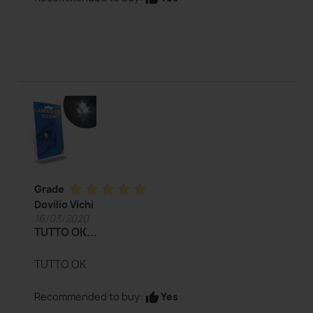
star
star
star
star
star
Grade
Dovilio Vichi
16/03/2020
TUTTO OK...
TUTTO OK
Yes
Recommended to buy:
thumb_up