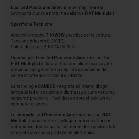
Luci Led Posizione Anteriore
per migliorare la
luminosità diurna e notturna della tua
FIAT Multipla I
Specifiche Tecniche
Attacco lampada
T10 W5W
specifico per la vettura.
Tensione di lavoro 8-36VDC
Colore della luce BIANCA (6000K)
Ogni singola
Luce led Posizione Anteriore
per tua
FIAT Multipla I
è dotata di base in alluminio ricavato
dal pieno, per garantire la migliore dispersione del
calore in tutte le condizioni di utilizzo.
La tecnologia
CANBUS
integrata all'interno di ogni
lampada led di posizione e diurna (su alcune vetture),
consente prevenire il fastidioso errore check luci nel
computer di bordo.
Le
lampade Led Posizione Anteriore
per tua
FIAT
Multipla I
sono dotate di collegamenti con attacchi
automotive di alta qualità, all'interno delle quali è stata
integrata una nuova protezione elettronica.