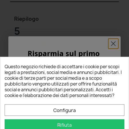
Riepilogo
5
star
star
star
star
star
(10 Recensioni)
Risparmia sul primo
Seleziona un punteggio per filtrare le recensioni.
ordine
Questo negozio richiede di accettare i cookie per scopi
star
star
star
star
star
5
(10)
5% PER TE!
legati a prestazioni, social media e annunci pubblicitari. I
star
star
star
star
star_border
4
(0)
cookie di terze parti per social media e a scopo
star
star
star
star_border
star_border
3
(0)
pubblicitario vengono utilizzati per offrire funzionalità
Inserisci la tua email qui sotto per ricevere il
star
star
star_border
star_border
star_border
2
(0)
social e annunci pubblicitari personalizzati. Accetti i
5% DI SCONTO
sul tuo primo ordine!
cookie e l'elaborazione dei dati personali interessati?
star
star_border
star_border
star_border
star_border
1
(0)
Nome
Scrivi una recensione
Configura
edit
Rifiuta
Email