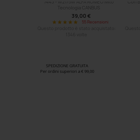
a 6000k
7443 - W21/5W ALFA ROMEO Mito
Con B
Tecnologia CANBUS
€
39,00 €
 Recensioni
o acquistato:
55 Recensioni
star
star
star
star
star
Questo prodotto è stato acquistato:
Questo
1346 volte
SPEDIZIONE GRATUITA
Per ordini superiori a € 99,00