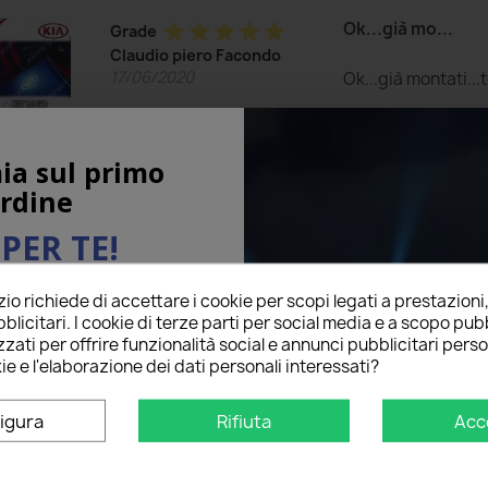
Ok...già mo...
star
star
star
star
star
Grade
Claudio piero Facondo
17/06/2020
Ok...già montati...
Recommended to b
ia sul primo
rdine
PER TE!
Velocissimi...
star
star
star
star
star
Grade
Luigi diego Petru
o richiede di accettare i cookie per scopi legati a prestazioni
ail qui sotto per ricevere il
06/07/2018
Velocissimi
blicitari. I cookie di terze parti per social media e a scopo pubb
O
sul tuo primo ordine!
zati per offrire funzionalità social e annunci pubblicitari perso
ie e l'elaborazione dei dati personali interessati?
Recommended to b
igura
Rifiuta
Acc