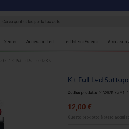
Xenon
Accessori Led
Led Interni Esterni
Accessori 
orta
Kit Full Led Sottoporta KIA
Kit Full Led Sottop
Codice prodotto:
XID2625-kia#1_4
12,00 €
Questo prodotto è stato acquist