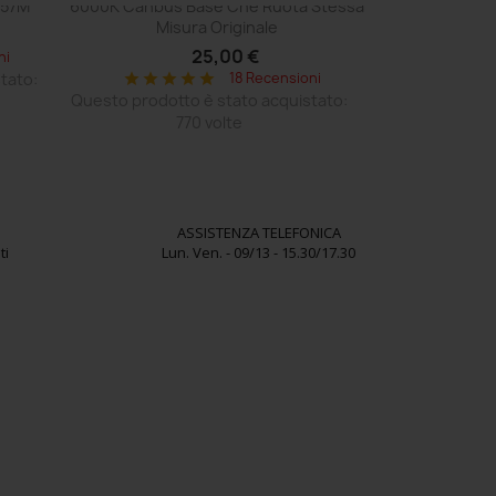
.57M
6000K Canbus Base Che Ruota Stessa
Misura Originale
25,00 €
ni
tato:
18 Recensioni
star
star
star
star
star
Questo prodotto è stato acquistato:
770 volte
ASSISTENZA TELEFONICA
ti
Lun. Ven. - 09/13 - 15.30/17.30