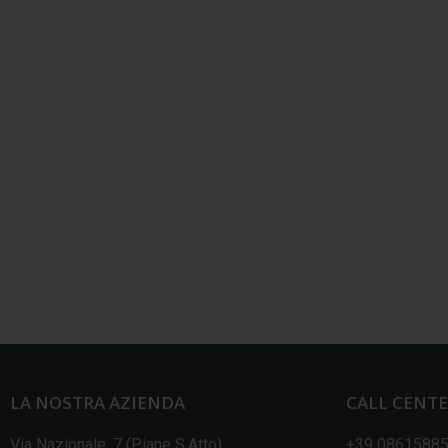
LA NOSTRA AZIENDA
CALL CENT
Via Nazionale, 7 (Piane S.Atto)
+39 0861588