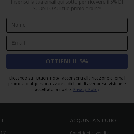
Inserisci la tua email qui sotto per ricevere il 5% DI
SCONTO sul tuo primo ordine!
First Name
Email
OTTIENI IL 5%
Cliccando su "Ottieni il 5%" acconsenti alla ricezione di email
promozionali personalizzate e dichiari di aver preso visione e
accettato la nostra
Privacy Policy
ER
ACQUISTA SICURO
Condizioni di vendita
517