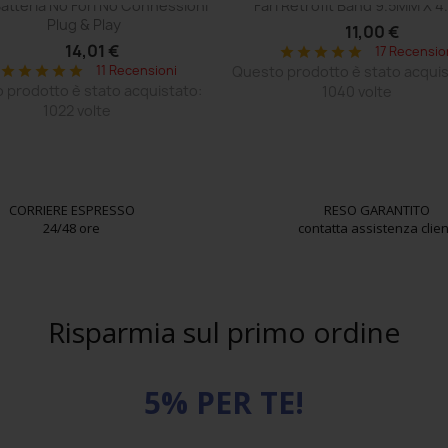
atteria No Fori No Connessioni
Fari Retrofit Band 9.5MM X 4
Plug & Play
11,00 €
14,01 €
17 Recensio
star
star
star
star
star
11 Recensioni
Questo prodotto è stato acquis
star
star
star
star
star
 prodotto è stato acquistato:
1040 volte
1022 volte
CORRIERE ESPRESSO
RESO GARANTITO
24/48 ore
contatta assistenza clien
Risparmia sul primo ordine
5% PER TE!