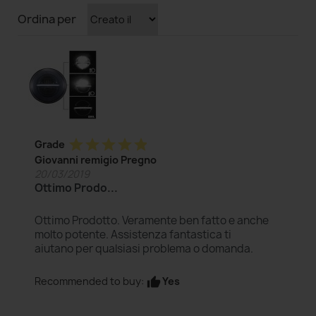
Ordina per
star
star
star
star
star
Grade
Giovanni remigio Pregno
20/03/2019
Ottimo Prodo...
Ottimo Prodotto. Veramente ben fatto e anche
molto potente. Assistenza fantastica ti
aiutano per qualsiasi problema o domanda.
Yes
Recommended to buy:
thumb_up