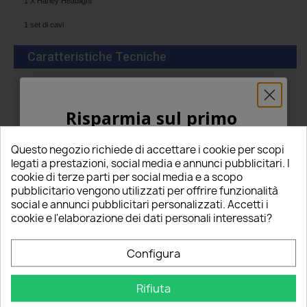
1 X Harley Headlight
1 set di cavi
Caratteristiche Tecniche
Tipo Accessorio
Fari Completi
Risparmia sul primo
Colore Luce
Bianco Freddo
ordine
Colore Kelvin
6000k
Questo negozio richiede di accettare i cookie per scopi
5% PER TE!
legati a prestazioni, social media e annunci pubblicitari. I
Dimensioni
5,7 Pollici
cookie di terze parti per social media e a scopo
Tecnologia
Led
pubblicitario vengono utilizzati per offrire funzionalità
Inserisci la tua email qui sotto per ricevere il
social e annunci pubblicitari personalizzati. Accetti i
Tensione
12v DC
5% DI SCONTO
sul tuo primo ordine!
cookie e l'elaborazione dei dati personali interessati?
Veicolo Compatibile
Auto
Nome
Moto
Configura
Installazione
Plug & Play, Nessuna Modifica.
Connessione Diretta
Rifiuta
Email
Posizione Della
Faro Anteriore
Vettura