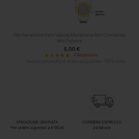
Film Aerazione Faro Valvola Membrana Anti Condensa
Ce
Anti Polvere
5,00 €
7 Recensioni
star
star
star
star
star
Questo prodotto è stato acquistato: 1859 volte
SPEDIZIONE GRATUITA
CORRIERE ESPRESSO
Per ordini superiori a € 99,00
24/48 ore