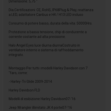
Dimensione: 5,75 "
Dia.Certificazioni: CE, RoHS, IP68Plug & Play, reattanza
a LED, adattatore Canbus e H4 / H13 LED incluso
Consumo di potere basso, durata della vita: 50000Hrs.
Protezione a bassa tensione, chip di conducente a
corrente costante ad alta precisione.
Halo Angel Eyes luce diurna diurnaCostruito in
ventilatore interno e sistema di raffreddamento
integrato.
Montaggio:Per tutti i modelli Harley Davidson con 7
"faro, come:
- Harley-Tri Glide 2009-2014
Harley Davidson FLD
Modelli di esibizione Harley Davidson07-'16
Jeep Wrangler illimitato JK 4 porte07-'16