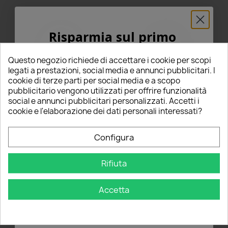
Risparmia sul primo
ordine
Questo negozio richiede di accettare i cookie per scopi
5% PER TE!
legati a prestazioni, social media e annunci pubblicitari. I
cookie di terze parti per social media e a scopo
pubblicitario vengono utilizzati per offrire funzionalità
Inserisci la tua email qui sotto per ricevere il
social e annunci pubblicitari personalizzati. Accetti i
Faro Led 7" Pollici Wrangler
Faro Led 5,75 Pollici Moto
5% DI SCONTO
sul tuo primo ordine!
cookie e l'elaborazione dei dati personali interessati?
JK Moto Harley Scooter
con Staffa e Gliglia Harley
Angel e DRL
Scooter Angel e DRL Quad
Fuoristrada
Nome
Configura
60,00 €
43,00 €
star
star
star
star
star
star
star
star
star
star
1 Recensioni
1 Recensioni
Rifiuta
Email
Questo prodotto è stato
Questo prodotto è stato
acquistato: 5 volte
acquistato: 20 volte
Aggiungi al carrello
Aggiungi al carrello
Accetta
OTTIENI IL 5%