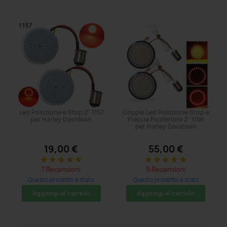
Led Posizione e Stop 2" 1157
Coppia Led Posizione Stop e
per Harley Davidson
Freccia Posteriore 2" 1156
per Harley Davidson
19,00 €
55,00 €
star
star
star
star
star
star
star
star
star
star
7 Recensioni
9 Recensioni
Questo prodotto è stato
Questo prodotto è stato
acquistato: 29 volte
acquistato: 131 volte
Aggiungi al carrello
Aggiungi al carrello