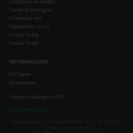
Condizioni di vendita
Tempi di consegna
Procedura resi
Pagamento sicuro
Privacy Policy
Cookie Policy
INFORMAZIONI
Chi Siamo
Dove siamo
Scarica il catalogo in PDF
Diritto di Recesso
Xenonpertutti s.r.l PIVA: 02045280670 - R.E.A. TE- 174439 -
Capitale Sociale € 109.000
credits:
5web
- WE HELP YOUR DIGITAL BUSINESS