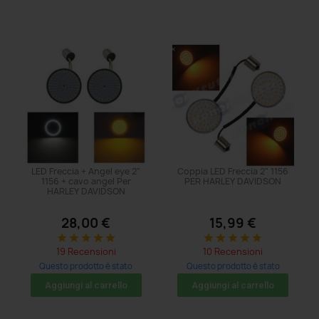
LED Freccia + Angel eye 2"
Coppia LED Freccia 2" 1156
1156 + cavo angel Per
PER HARLEY DAVIDSON
HARLEY DAVIDSON
28,00 €
15,99 €
star
star
star
star
star
star
star
star
star
star
19 Recensioni
10 Recensioni
Questo prodotto è stato
Questo prodotto è stato
acquistato: 419 volte
acquistato: 104 volte
Aggiungi al carrello
Aggiungi al carrello