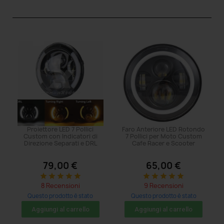
Proiettore LED 7 Pollici
Faro Anteriore LED Rotondo
Custom con Indicatori di
7 Pollici per Moto Custom
Direzione Separati e DRL
Cafe Racer e Scooter
79,00 €
65,00 €
star
star
star
star
star
star
star
star
star
star
8 Recensioni
9 Recensioni
Questo prodotto è stato
Questo prodotto è stato
acquistato: 65 volte
acquistato: 11 volte
Aggiungi al carrello
Aggiungi al carrello