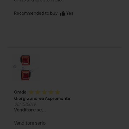
Yes
Recommended to buy:
thumb_up
star
star
star
star
star
Grade
Giorgio andrea Aspromonte
08/12/2019
Venditore se...
Venditore serio