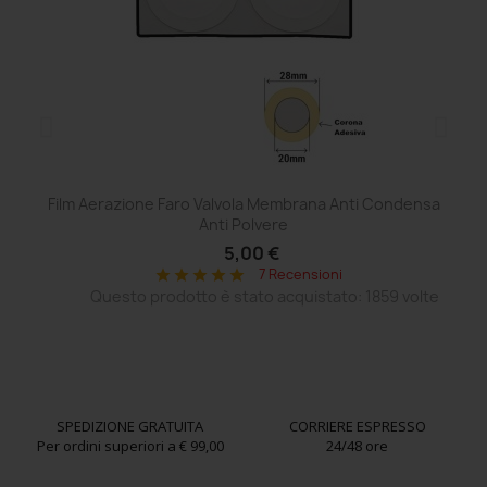
Film Aerazione Faro Valvola Membrana Anti Condensa
Ce
Anti Polvere
5,00 €
7 Recensioni
star
star
star
star
star
Questo prodotto è stato acquistato: 1859 volte
SPEDIZIONE GRATUITA
CORRIERE ESPRESSO
Per ordini superiori a € 99,00
24/48 ore