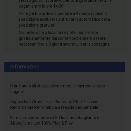
stesso giorno lavorativo per tutti gli ordini ricevuti e
pagati entro le ore 14:00!
Per ogni tuo ordine superiore a 99 euro (spese di
spedizione escluse) usufruirai in automatico della
spedizione gratuita!
NB: nelle isole o località remote, non servite
quotidianamente dai corrieri potrebbero essere
necessari fino a 3 giorni lavorativi per la consegna.
Informazioni
I fari hanno gli stessi collegamenti e cavi con le auto
originali.
Coppia Fari Wrangler JL Posteriori Stop Posizioni
Retromarcia Retronebbia e Freccia Sequenziale.
Faro completamente a LED luce anabbagliante e
Abbagliante Led 100% Plug & Play.