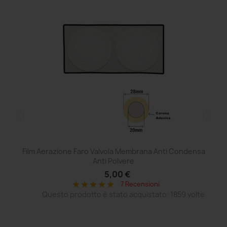
Film Aerazione Faro Valvola Membrana Anti Condensa
Ce
Anti Polvere
5,00 €
7 Recensioni
star
star
star
star
star
Questo prodotto è stato acquistato: 1859 volte