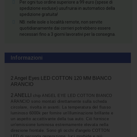
Per ogni tuo ordine superiore a 99 euro (spese di
spedizione escluse) usufruirai in automatico della
spedizione gratuita!
NB: nelle isole o località remote, non servite
quotidianamente dai corrieri potrebbero essere
necessari fino a 3 giorni lavorativi per la consegna.
Informazioni
2 Angel Eyes LED COTTON 120 MM BIANCO
ARANCIO
2 ANELLI
chip ANGEL EYE LED COTTON BIANCO
ARANCIO sono montati direttamente sulla scheda
circolare, rivolta in avanti. La temperatura del flusso
luminoso 6000k per fornire un'illuminazione brillante e
un aspetto accattivante della tua auto. Ciò fornisce
un'emissione luminosa estremamente elevata nella
direzione frontale. Sono gli occhi d'angelo COTTON
LED di seconda generazione, luci morbide e più