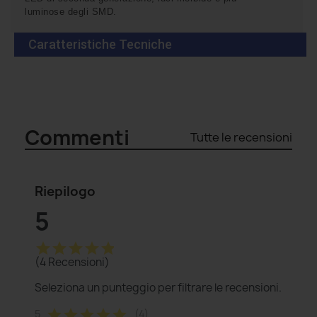
luminose degli SMD
.
Caratteristiche Tecniche
Commenti
Tutte le recensioni
Riepilogo
5
star
star
star
star
star
(4 Recensioni)
Seleziona un punteggio per filtrare le recensioni.
star
star
star
star
star
5
(4)