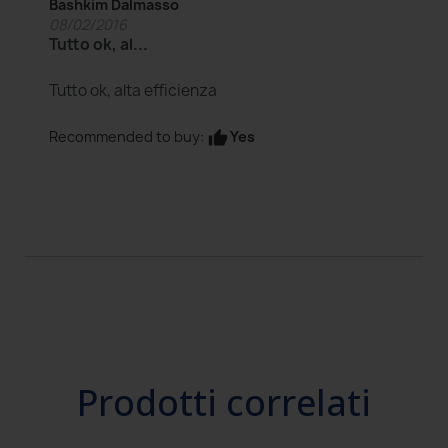
Bashkim Dalmasso
08/02/2016
Tutto ok, al...
Tutto ok, alta efficienza
Yes
Recommended to buy:
thumb_up
Prodotti correlati