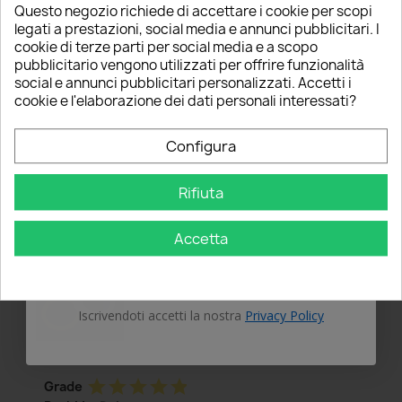
24/05/2017
Questo negozio richiede di accettare i cookie per scopi
Ottimo Prodo...
5% PER TE!
legati a prestazioni, social media e annunci pubblicitari. I
cookie di terze parti per social media e a scopo
Ottimo Prodotto. Veramente ben fatto e anche
pubblicitario vengono utilizzati per offrire funzionalità
Inserisci la tua email qui sotto per ricevere il
molto potente. Assistenza fantastica ti
social e annunci pubblicitari personalizzati. Accetti i
5% DI SCONTO
sul tuo primo ordine!
aiutano per qualsiasi problema o domanda.
cookie e l'elaborazione dei dati personali interessati?
Nome
Yes
Recommended to buy:
thumb_up
Configura
Rifiuta
Email
Accetta
OTTIENI IL 5%
Iscrivendoti accetti la nostra
Privacy Policy
star
star
star
star
star
Grade