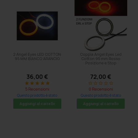
2 Angel Eyes LED COTTON
Coppia Angel Eyes Led
95 MM BIANCO ARANCIO
Cotton 95 mm Rosso
Posizione e Stop
36,00 €
72,00 €
star
star
star
star
star
star_border
star_border
star_border
star_border
star_border
5 Recensioni
0 Recensioni
Questo prodotto è stato
Questo prodotto è stato
acquistato: 41 volte
acquistato: 5 volte
Aggiungi al carrello
Aggiungi al carrello