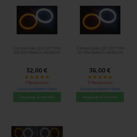
2 Angel Eyes LED COTTON
2 Angel Eyes LED COTTON
100 MM BIANCO ARANCIO
110 MM BIANCO ARANCIO
32,00 €
36,00 €
star
star
star
star
star
star
star
star
star
star
7 Recensioni
11 Recensioni
Questo prodotto è stato
Questo prodotto è stato
acquistato: 83 volte
acquistato: 23 volte
Aggiungi al carrello
Aggiungi al carrello