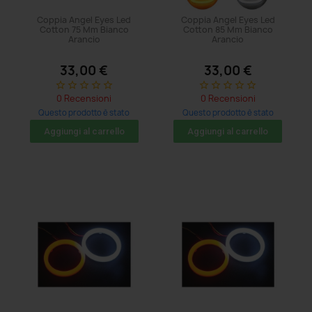
Coppia Angel Eyes Led
Coppia Angel Eyes Led
Cotton 75 Mm Bianco
Cotton 85 Mm Bianco
Arancio
Arancio
33,00 €
33,00 €
star_border
star_border
star_border
star_border
star_border
star_border
star_border
star_border
star_border
star_border
0 Recensioni
0 Recensioni
Questo prodotto è stato
Questo prodotto è stato
acquistato: 8 volte
acquistato: 5 volte
Aggiungi al carrello
Aggiungi al carrello