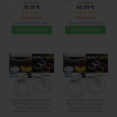
Direzione
Direzione
76,01 €
45,99 €
star_border
star_border
star_border
star_border
star_border
star_border
star_border
star_border
star_border
star_border
0 Recensioni
0 Recensioni
Questo prodotto è stato
Questo prodotto è stato
acquistato: 11 volte
acquistato: 5 volte
Aggiungi al carrello
Aggiungi al carrello
Kit Angel Eyes Led Cotton
Kit Angel Eyes Led Cotton
127 mm Bianco Arancio 4
158 mm Bianco Arancio 4
Pezzi Tagliati Diurna
Pezzi Tagliati Diurna
Indicatore di Direzione
Indicatore di Direzione