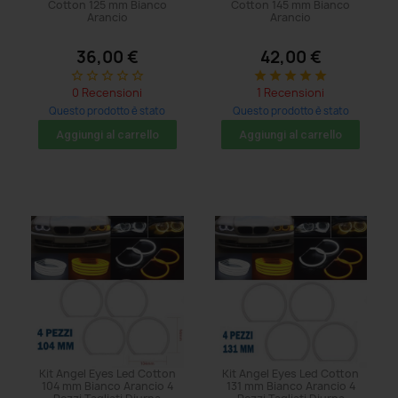
Cotton 125 mm Bianco
Cotton 145 mm Bianco
Arancio
Arancio
36,00 €
42,00 €
star_border
star_border
star_border
star_border
star_border
star
star
star
star
star
0 Recensioni
1 Recensioni
Questo prodotto è stato
Questo prodotto è stato
acquistato: 11 volte
acquistato: 8 volte
Aggiungi al carrello
Aggiungi al carrello
Kit Angel Eyes Led Cotton
Kit Angel Eyes Led Cotton
104 mm Bianco Arancio 4
131 mm Bianco Arancio 4