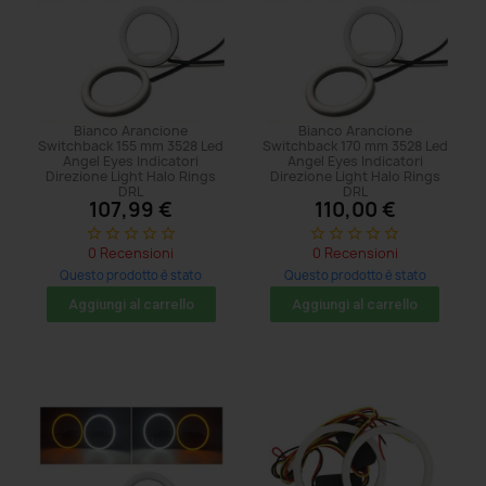
Bianco Arancione
Bianco Arancione
Switchback 155 mm 3528 Led
Switchback 170 mm 3528 Led
Angel Eyes Indicatori
Angel Eyes Indicatori
Direzione Light Halo Rings
Direzione Light Halo Rings
DRL
DRL
107,99 €
110,00 €
star_border
star_border
star_border
star_border
star_border
star_border
star_border
star_border
star_border
star_border
0 Recensioni
0 Recensioni
Questo prodotto è stato
Questo prodotto è stato
acquistato: 8 volte
acquistato: 5 volte
Aggiungi al carrello
Aggiungi al carrello