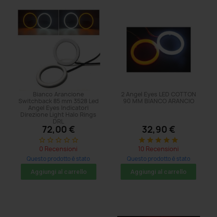
Bianco Arancione
2 Angel Eyes LED COTTON
Switchback 85 mm 3528 Led
90 MM BIANCO ARANCIO
Angel Eyes Indicatori
Direzione Light Halo Rings
DRL
72,00 €
32,90 €
star_border
star_border
star_border
star_border
star_border
star
star
star
star
star
0 Recensioni
10 Recensioni
Questo prodotto è stato
Questo prodotto è stato
acquistato: 5 volte
acquistato: 29 volte
Aggiungi al carrello
Aggiungi al carrello