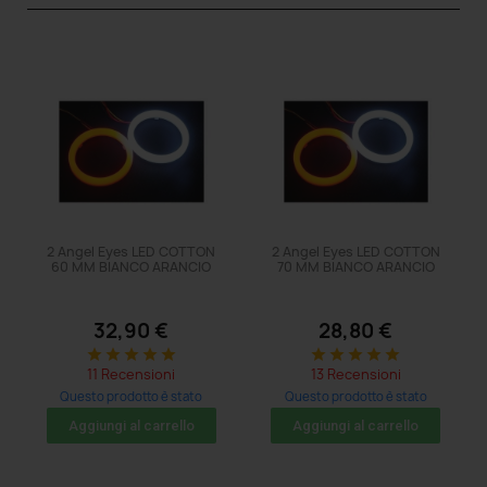
2 Angel Eyes LED COTTON
2 Angel Eyes LED COTTON
60 MM BIANCO ARANCIO
70 MM BIANCO ARANCIO
32,90 €
28,80 €
star
star
star
star
star
star
star
star
star
star
11 Recensioni
13 Recensioni
Questo prodotto è stato
Questo prodotto è stato
acquistato: 41 volte
acquistato: 131 volte
Aggiungi al carrello
Aggiungi al carrello