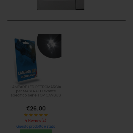
LAMPADE LED RETROMARCIA
per MASERATI Levante
specifico serie TOP CANBUS
€26.00
star
star
star
star
star
4 Review(s)
Questo prodotto è stato
acquistato: 5 times