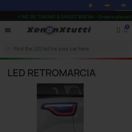
⚡
WE’RE TAKING A SHORT BREAK - Orders placed from
LED RETROMARCIA