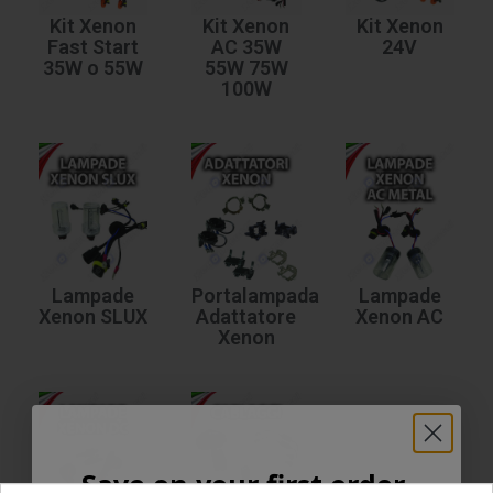
Kit Xenon
Kit Xenon
Kit Xenon
Fast Start
AC 35W
24V
35W o 55W
55W 75W
100W
Lampade
Portalampada
Lampade
Xenon SLUX
Adattatore
Xenon AC
Xenon
Save on your first order