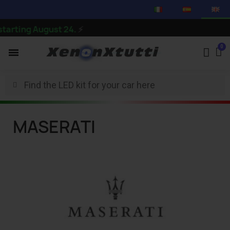
arting August 24.
⚡
MASERATI