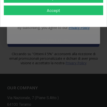
First Name
Accept
GET 5% OFF
Email
By subscribing, you agree to our
Privacy Policy
OTTIENI IL 5%
Cliccando su "Ottieni il 5%" acconsenti alla ricezione di
email promozionali personalizzate e dichiari di aver preso
visione e accettato la nostra
Privacy Policy
OUR COMPANY
Via Nazionale, 7 (Piane S.Atto )
64100 Teramo