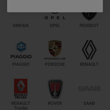
OMODA
OPEL
PEUGEOT
PIAGGIO
PORSCHE
RENAULT
RENAULT
ROVER
SAAB
Trucks