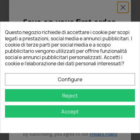
MAHINDRA
MAN
MASERATI
Save on your first order
5% FOR YOU!
Questo negozio richiede di accettare i cookie per scopi
legati a prestazioni, social media e annunci pubblicitari. I
cookie di terze parti per social media e a scopo
Enter your email below to receive a
5%
pubblicitario vengono utilizzati per offrire funzionalità
social e annunci pubblicitari personalizzati. Accetti i
DISCOUNT
on your first order!
cookie e l'elaborazione dei dati personali interessati?
MAZDA
MERCEDES-
MG
Nome
BENZ
Configure
Email
Reject
Accept
GET 5% OFF
MINI
MITSUBISHI
NISSAN
By subscribing, you agree to our
Privacy Policy