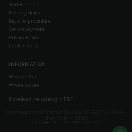
Terms of sale
Delivery times
Returns procedure
Secure payment
Privacy Policy
Cookie Policy
INFORMATION
Who We Are
Where we are
Download the catalog in PDF
Xenonpertutti
srl
VAT number: 02045280670 -
REA
TE- 174439 -
Share Capital €109,000
credits:
5web
- WE HELP YOUR DIGITAL BUSINESS