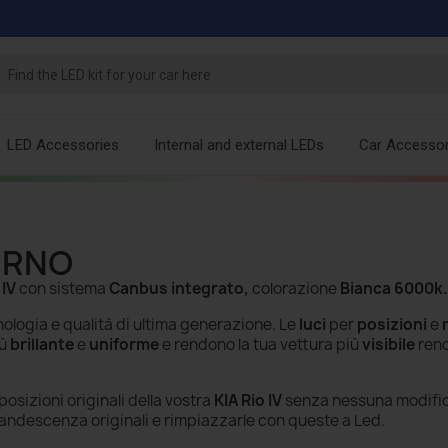
LED Accessories
Internal and external LEDs
Car Accessor
o
URNO
 IV
con sistema
Canbus integrato,
colorazione
Bianca 6000k.
ologia e qualità di ultima generazione. Le
luci
per
posizioni
e
iù
brillante
e
uniforme
e rendono la tua vettura più
visibile
ren
posizioni originali della vostra
KIA Rio IV
senza nessuna modifi
candescenza
originali e rimpiazzarle con queste a Led.