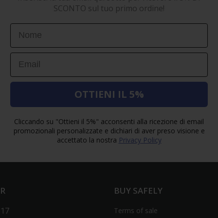
SCONTO sul tuo primo ordine!
First Name
Email
OTTIENI IL 5%
Cliccando su "Ottieni il 5%" acconsenti alla ricezione di email
promozionali personalizzate e dichiari di aver preso visione e
accettato la nostra
Privacy Policy
ER
BUY SAFELY
Terms of sale
517