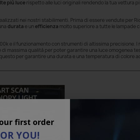
lte più luce
rispetto alle luci originali rendendo la tua vettura p
alizzati nei nostri stabilimenti. Prima di essere vendute per Ri
 una
durata
e un
efficienza
molto superiore a tutte le lampade c
00k e il funzionamento con strumenti di altissima precisione. I 
ti e di massima qualità per poter garantire una luce omogenea te
V, questo per garantire una durata e una temperatura di colore 
our first order
FOR YOU!