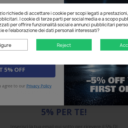
l below to receive a
5%
o richiede di accettare i cookie per scopi legati a prestazioni
on your first order!
blicitari. I cookie di terze parti per social media e a scopo pubb
 Led Avvio Dinamico Dinamica
zati per offrire funzionalità social e annunci pubblicitari perso
 Up Hood Beam Kit DRL Cofano
ie e l'elaborazione dei dati personali interessati?
Auto 1,8 Metri
€21.00
igure
Reject
Acc
3 Review(s)
star
star
star
star
star
o prodotto è stato acquistato: 71 times
T 5% OFF
Add to Cart
u agree to our
Privacy Policy
Risparmia sul primo ordine
5% PER TE!
Inserisci la tua email qui sotto per ricevere il 5% DI