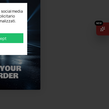
, social media
licitario
nalizzati.
ept