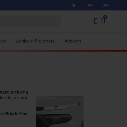
ies
Lenticular Projectors
Aozoom
marcia diurna
dendo la guida
ca
Plug & Play
.