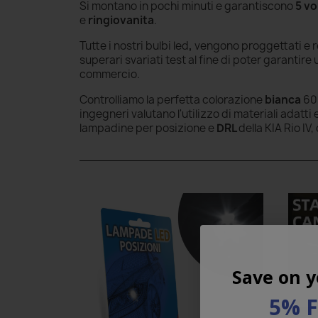
Si montano in pochi minuti e garantiscono
5 vo
e
ringiovanita
.
Tutte i nostri bulbi led
,
vengono proggettati e re
superari svariati test al fine di poter garantire
commercio.
Controlliamo la perfetta colorazione
bianca
60
ingegneri valutano l'utilizzo di materiali adat
lampadine per posizione e
DRL
della KIA Rio I
Save on y
5% 