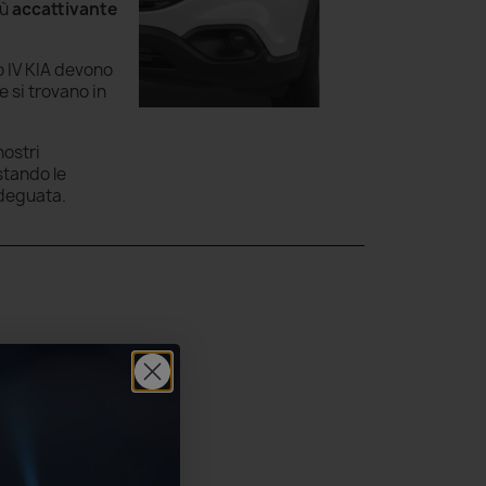
iù
accattivante
o IV KIA devono
e si trovano in
nostri
stando le
adeguata.