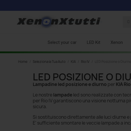
Select your car
LED Kit
Xenon
Home
Seleziona la Tua Auto
KIA
Rio IV
LED Posizione o Diurn
LED POSIZIONE O DI
Lampadine led posizione e diurno
per
KIA Rio
Le nostre
lampade
led sono realizzate con tecn
per Rio IV
garantiscono una visione notturna p
sicura.
Si sostituiscono direttamente alle luci diurne e 
E' sufficiente smontare le veccie
lampade a in