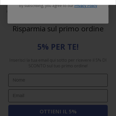
La nostra ditta è specializzata in prodotti di illuminazione che
By subscribing, you agree to our
Privacy Policy
migliorano l'estetica e la sicurezza della propria vettura grazie a una
luce più bianca e a una potenza superiore.
Risparmia sul primo ordine
5% PER TE!
Inserisci la tua email qui sotto per ricevere il 5% DI
SCONTO sul tuo primo ordine!
First Name
Email
OTTIENI IL 5%