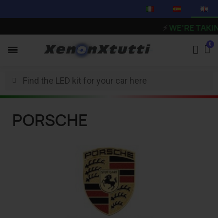
⚡
WE’RE TAKING 
PORSCHE