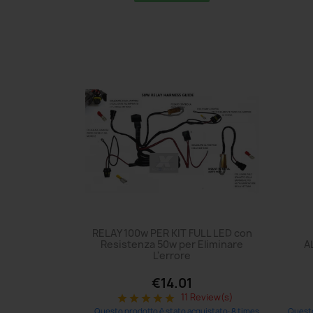
RELAY 100w PER KIT FULL LED con
Resistenza 50w per Eliminare
A
L'errore
€14.01
11 Review(s)
star
star
star
star
star
Questo prodotto è stato acquistato: 8 times
Questo