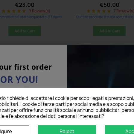
€23.00
€50.00
9 Review(s)
7 Review(s
star
star
star
star
star
star
star
star
star
star
 prodotto è stato acquistato: 23 times
Questo prodotto è stato acquistato:
Add to Cart
Add to Cart
our first order
FOR YOU!
l below to receive a
5%
o richiede di accettare i cookie per scopi legati a prestazioni
on your first order!
blicitari. I cookie di terze parti per social media e a scopo pubb
zati per offrire funzionalità social e annunci pubblicitari perso
ie e l'elaborazione dei dati personali interessati?
igure
Reject
Acc