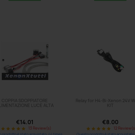
COPPIA SDOPPIATORE
Relay for H4-Bi-Xenon 24V W
LIMENTAZIONE LUCE ALTA
KIT
€14.01
€8.00
13 Review(s)
12 Review(s
star
star
star
star
star
star
star
star
star
star
 prodotto è stato acquistato: 44 times
Questo prodotto è stato acquistato: