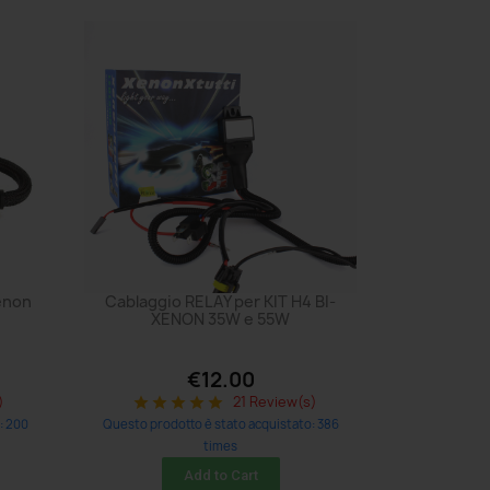
xenon
Cablaggio RELAY per KIT H4 BI-
XENON 35W e 55W
€12.00
)
21 Review(s)
star
star
star
star
star
: 200
Questo prodotto è stato acquistato: 386
times
Add to Cart