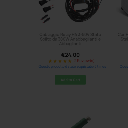
Cablaggio Relay H4 3-50V Stato
Car 
Solito da 380W Anabbaglianti e
Sta
Abbaglianti
€24.00
2 Review(s)
star
star
star
star
star
Questo prodotto è stato acquistato: 5 times
Quest
Add to Cart