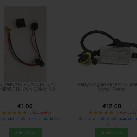
OLUNGA PER CAVO RELAY E
Relay Singolo Per Kit H4 Bi
AMPADE H4 CON GOMMINO
Moto 1 Pezzo
€1.00
€12.00
7 Review(s)
8 Review(s
star
star
star
star
star
star
star
star
star
star
 prodotto è stato acquistato: 14 times
Questo prodotto è stato acquistato
times
Add to Cart
Add to Cart