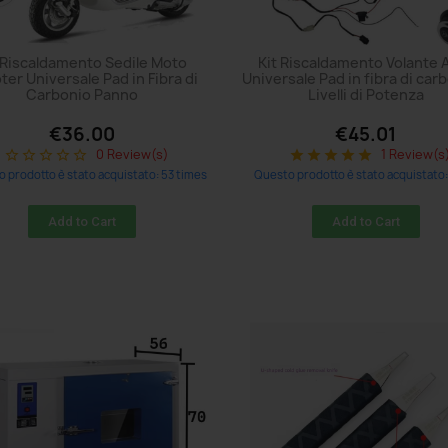
 Riscaldamento Sedile Moto
Kit Riscaldamento Volante 
ter Universale Pad in Fibra di
Universale Pad in fibra di car
Carbonio Panno
Livelli di Potenza
€36.00
€45.01
0 Review(s)
1 Review(s
star_border
star_border
star_border
star_border
star_border
star
star
star
star
star
 prodotto è stato acquistato: 53 times
Questo prodotto è stato acquistato:
Add to Cart
Add to Cart