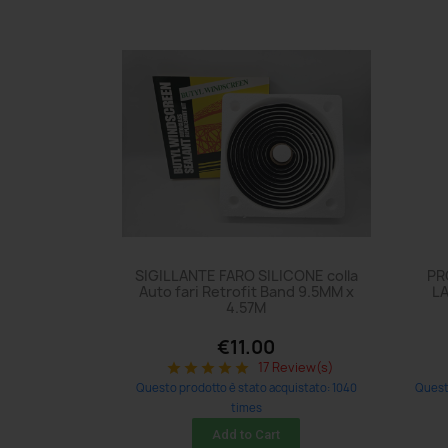
SIGILLANTE FARO SILICONE colla
PR
Auto fari Retrofit Band 9.5MM x
L
4.57M
€11.00
17 Review(s)
star
star
star
star
star
Questo prodotto è stato acquistato: 1040
Questo
times
Add to Cart