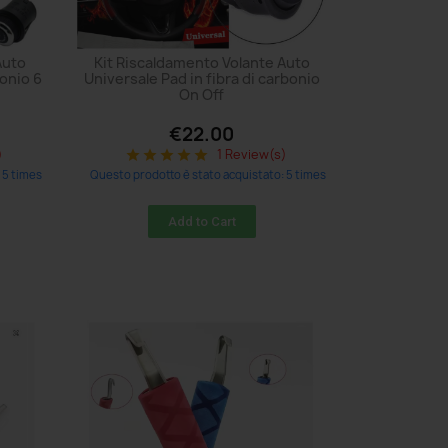
Auto
Kit Riscaldamento Volante Auto
bonio 6
Universale Pad in fibra di carbonio
On Off
€22.00
)
1 Review(s)
star
star
star
star
star
 5 times
Questo prodotto è stato acquistato: 5 times
Add to Cart