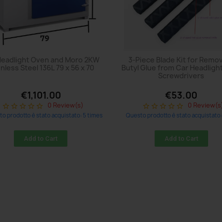
Headlight Oven and Moro 2KW
3-Piece Blade Kit for Remo
inless Steel 136L 79 x 56 x 70
Butyl Glue from Car Headligh
Screwdrivers
€1,101.00
€53.00
0 Review(s)
0 Review(s
star_border
star_border
star_border
star_border
star_border
star_border
star_border
star_border
star_border
star_border
o prodotto è stato acquistato: 5 times
Questo prodotto è stato acquistato:
Add to Cart
Add to Cart