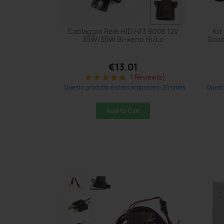
Cablaggio Relè HID H13 9008 12V
Kit
35W/55W Bi-xeno Hi/Lo
Scoo
€13.01
1 Review(s)
star
star
star
star
star
Questo prodotto è stato acquistato: 20 times
Questo
Add to Cart