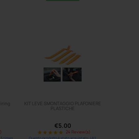
iring
KIT LEVE SMONTAGGIO PLAFONIERE
PLASTICHE
€5.00
)
24 Review(s)
star
star
star
star
star
 5 times
Questo prodotto è stato acquistato: 482