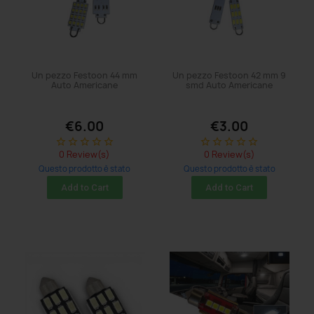
Un pezzo Festoon 44 mm
Un pezzo Festoon 42 mm 9
Auto Americane
smd Auto Americane
€6.00
€3.00
star_border
star_border
star_border
star_border
star_border
star_border
star_border
star_border
star_border
star_border
0 Review(s)
0 Review(s)
Questo prodotto è stato
Questo prodotto è stato
acquistato: 5 times
acquistato: 17 times
Add to Cart
Add to Cart