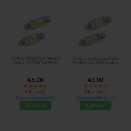
COPPIA DI FESTOON /SILURO
Coppia Led Festoon Siluro
CON 9 LED EPISTAR 5630
39 MM 9 Led 5630 Canbus
€3.00
€3.00
star
star
star
star
star
star
star
star
star
star
6 Review(s)
8 Review(s)
Questo prodotto è stato
Questo prodotto è stato
acquistato: 20 times
acquistato: 23 times
Add to Cart
Add to Cart