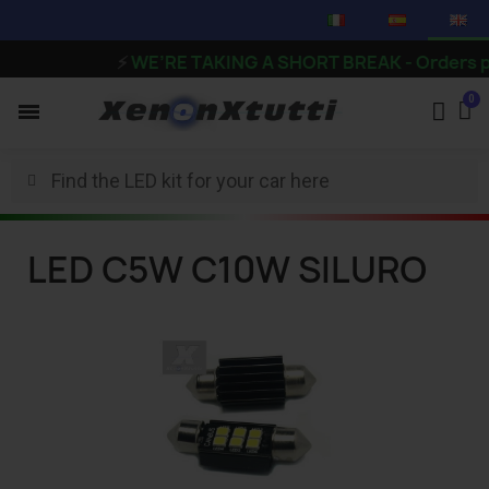
⚡
WE’RE TAKING A SHORT BREAK - Orders placed f
LED C5W C10W SILURO