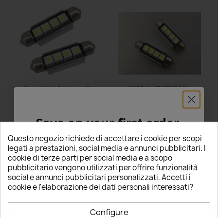
Coppia Led Festoon c5w
COPPIA LED FESTOON
Siluro 4 Led 39mm 5050
/SILURO 4 LED 41MM 5050
Canbus
CANBUS
Save on your first order
€2.00
€4.00
star
star
star
star
star
star
star
star
star
star
5% FOR YOU!
Questo negozio richiede di accettare i cookie per scopi
6 Review(s)
10 Review(s)
legati a prestazioni, social media e annunci pubblicitari. I
Questo prodotto è stato
Questo prodotto è stato
cookie di terze parti per social media e a scopo
acquistato: 38 times
acquistato: 29 times
Enter your email below to receive a
5%
pubblicitario vengono utilizzati per offrire funzionalità
Add to Cart
Add to Cart
social e annunci pubblicitari personalizzati. Accetti i
DISCOUNT
on your first order!
cookie e l'elaborazione dei dati personali interessati?
Nome
Configure