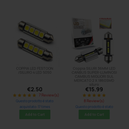
COPPIA LED FESTOON
Coppia SILURI 36MM LED
/SILURO 4 LED 5050
CANBUS SUPER-LUMINOSI
CAMBUS MIGLIORI SUL
MERCATO 2 X 1860SMD
siluro
€2.50
€15.99
7 Review(s)
star
star
star
star
star
star
star
star
star
star
8 Review(s)
Questo prodotto è stato
acquistato: 17 times
Questo prodotto è stato
acquistato: 35 times
Add to Cart
Add to Cart