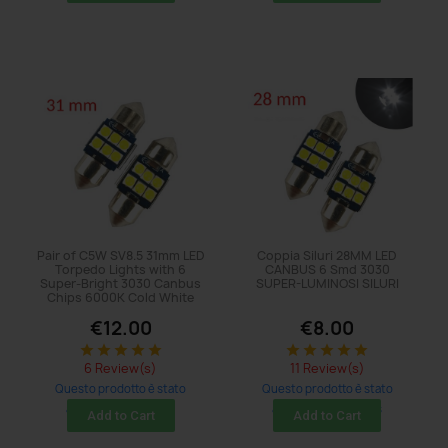
Pair of C5W SV8.5 31mm LED
Coppia Siluri 28MM LED
Torpedo Lights with 6
CANBUS 6 Smd 3030
Super-Bright 3030 Canbus
SUPER-LUMINOSI SILURI
Chips 6000K Cold White
€12.00
€8.00
star
star
star
star
star
star
star
star
star
star
6 Review(s)
11 Review(s)
Questo prodotto è stato
Questo prodotto è stato
acquistato: 35 times
acquistato: 62 times
Add to Cart
Add to Cart