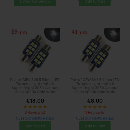
View Full Details
Add to Cart
Pair of C5W SV8.5 39mm LED
Pair of C5W SV8.5 41mm LED
Torpedo Lights with 6
Torpedo Lights with 6
Super-Bright 3030 Canbus
Super-Bright 3030 Canbus
Chips 6000K Cold White
Chips 6000K Cold White
€18.00
€8.00
star
star
star
star
star
star
star
star
star
star
8 Review(s)
11 Review(s)
Questo prodotto è stato
Questo prodotto è stato
acquistato: 101 times
acquistato: 92 times
Add to Cart
Add to Cart