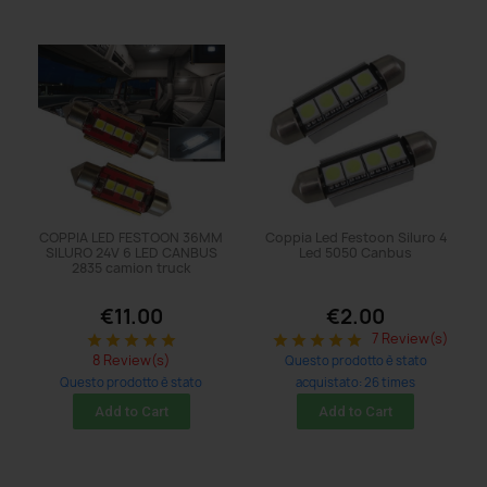
COPPIA LED FESTOON 36MM
Coppia Led Festoon Siluro 4
SILURO 24V 6 LED CANBUS
Led 5050 Canbus
2835 camion truck
€11.00
€2.00
7 Review(s)
star
star
star
star
star
star
star
star
star
star
8 Review(s)
Questo prodotto è stato
Questo prodotto è stato
acquistato: 26 times
acquistato: 11 times
Add to Cart
Add to Cart