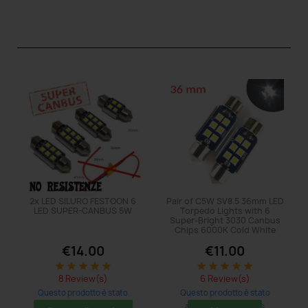
2x LED SILURO FESTOON 6
Pair of C5W SV8.5 36mm LED
LED SUPER-CANBUS 5W
Torpedo Lights with 6
Super-Bright 3030 Canbus
Chips 6000K Cold White
€14.00
€11.00
star
star
star
star
star
star
star
star
star
star
8 Review(s)
6 Review(s)
Questo prodotto è stato
Questo prodotto è stato
acquistato: 101 times
acquistato: 203 times