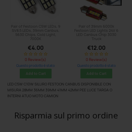
Pair of Festoon C5W LEDs, 9
Pair of 39mm 6000k
SV8.5 LEDs, 39mm Canbus,
Festoon LED Lights 24V 6
5630 Chips, Cold Light,
LED Canbus Chip 3030
7000K
Truck
€4.00
€12.00
star_border
star_border
star_border
star_border
star_border
star_border
star_border
star_border
star_border
star_border
0 Review(s)
0 Review(s)
Questo prodotto è stato
Questo prodotto è stato
acquistato: 5 times
acquistato: 5 times
Add to Cart
Add to Cart
LED C5W C10W SILURO FESTOON CANBUS DISPONIBILE CON
MISURA 28MM 36MM 39MM 41MM 42MM PEE LUCE TARGA O
INTERNI ATUO MOTO CAMION
Risparmia sul primo ordine