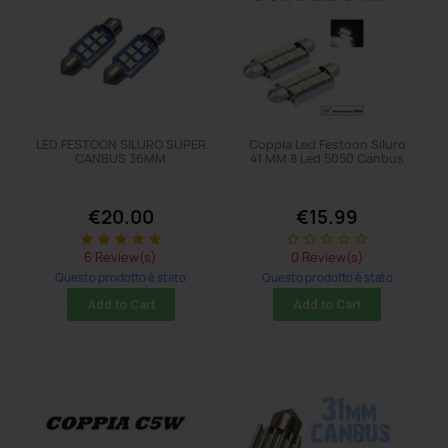
LED FESTOON SILURO SUPER
Coppia Led Festoon Siluro
CANBUS 36MM
41 MM 8 Led 5050 Canbus
€20.00
€15.99
star
star
star
star
star
star_border
star_border
star_border
star_border
star_border
6 Review(s)
0 Review(s)
Questo prodotto è stato
Questo prodotto è stato
acquistato: 35 times
acquistato: 17 times
Add to Cart
Add to Cart