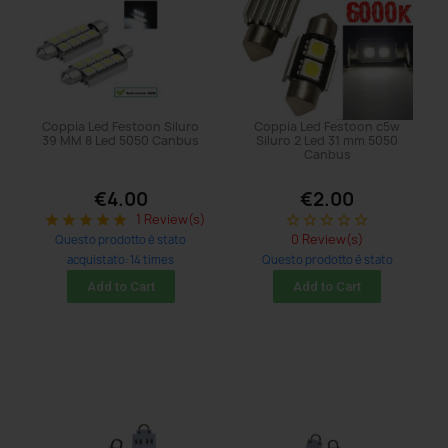
Coppia Led Festoon Siluro
Coppia Led Festoon c5w
39 MM 8 Led 5050 Canbus
Siluro 2 Led 31 mm 5050
Canbus
€4.00
€2.00
1 Review(s)
star
star
star
star
star
star_border
star_border
star_border
star_border
star_border
0 Review(s)
Questo prodotto è stato
acquistato: 14 times
Questo prodotto è stato
acquistato: 17 times
Add to Cart
Add to Cart