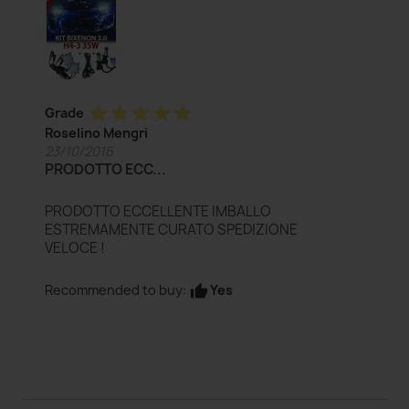
star
star
star
star
star
Grade
Roselino Mengri
23/10/2016
PRODOTTO ECC...
PRODOTTO ECCELLENTE IMBALLO
ESTREMAMENTE CURATO SPEDIZIONE
VELOCE !
Yes
Recommended to buy:
thumb_up