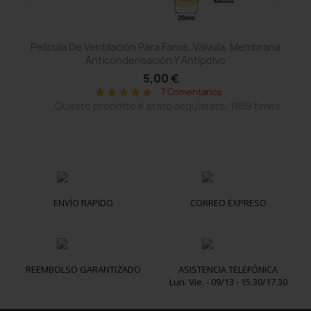
Película De Ventilación Para Faros, Válvula, Membrana
Anticondensación Y Antipolvo
5,00 €
7 Comentarios
star
star
star
star
star
Questo prodotto è stato acquistato: 1859 times
ENVÍO RAPIDO
CORREO EXPRESO
REEMBOLSO GARANTIZADO
ASISTENCIA TELEFÓNICA
Lun. Vie. - 09/13 - 15.30/17.30