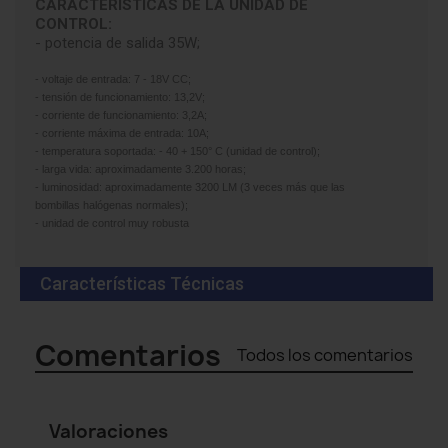
CARACTERÍSTICAS DE LA UNIDAD DE
CONTROL:
- potencia de salida 35W;
- voltaje de entrada: 7 - 18V CC;
- tensión de funcionamiento: 13,2V;
- corriente de funcionamiento: 3,2A;
- corriente máxima de entrada: 10A;
- temperatura soportada: - 40 + 150° C (unidad de control);
- larga vida: aproximadamente 3.200 horas;
- luminosidad: aproximadamente 3200 LM (3 veces más que las
bombillas halógenas normales);
- unidad de control muy robusta
Características Técnicas
Comentarios
Todos los comentarios
Valoraciones