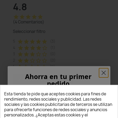
4.8
star
star
star
star
star
(4 Comentarios)
Seleccionar filtro
star
star
star
star
star
5
(3)
star
star
star
star
star_border
4
(1)
star
star
star
star_border
star_border
3
(0)
star
star
star_border
star_border
star_border
2
(0)
star
star_border
star_border
star_border
star_border
1
(0)
Ahorra en tu primer
Escribe una valoración
edit
pedido
¡5% PARA TI!
Esta tienda te pide que aceptes cookies para fines de
rendimiento, redes sociales y publicidad. Las redes
Ordenar por
1
2
sociales y las cookies publicitarias de terceros se utilizan
Introduce tu correo electrónico aquí abajo
para ofrecerte funciones de redes sociales y anuncios
para recibir un
5% DE DESCUENTO
en tu
personalizados. ¿Aceptas estas cookies y el