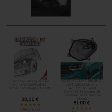
Lampade Led Posizione e
Led Modulo Faro L90148620
Diurna VOLKSWAGEN T-
VW T-CROSS Sinistro
Cross Tecnologia CANBUS
L426552 B120845-B
2GM998478 Indicatori Di
Direzione Luce Di Marcia
22,00 €
Diurna
51,00 €
star
star
star
star
star
star
star
star
star
star
9 Recensioni