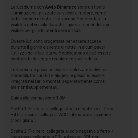
Le luci diurne con
Avvio Dinamico
sono un tipo di
illuminazione utilizzato su veicoli a motore, come
auto, camion e moto. Il loro scopo è aumentare la
visibilità del veicolo durante il giorno, rendendolo più
visibile per gli altri utenti della strada.
Queste luci sono progettate per essere accese
durante il giorno e spente di notte. In alcuni paesi,
l'utilizzo delle luci diurne è obbligatorio e può essere
controllato da leggi e regolamenti sul traffico.
Le luci diurne possono essere realizzate in diversi
materiali, tra cui LED e alogeni, e possono essere
integrati nei fari o montati separatamente come
elementi supplementari.
Guida alla connessione 1,8M :
Scelta 1: Filo nero si collega al polo negativo o al ferro
+ il filo rosso si collega all'ACC = il motore si accende.
(consigliato )
Scelta 2: Filo nero collegata al polo negativo o ferro +
linea rossa collegata a DRL = Accendi DRL per