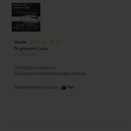
star
star
star
star
star
Grade
Di giovanni Luca
01/06/2023
Prodotto fantastico.
Rivuluziona l'estetica della vettura.
Yes
Recommended to buy:
thumb_up