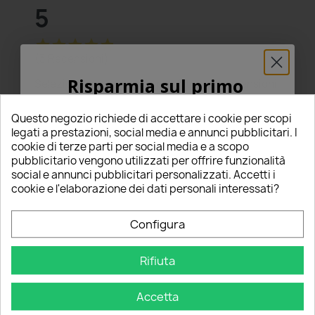
5
star
star
star
star
star
(3 Recensioni)
Risparmia sul primo
Seleziona un punteggio per filtrare le recensioni.
ordine
star
star
star
star
star
5
(3)
Questo negozio richiede di accettare i cookie per scopi
star
star
star
star
star_border
5% PER TE!
4
(0)
legati a prestazioni, social media e annunci pubblicitari. I
star
star
star
star_border
star_border
3
(0)
cookie di terze parti per social media e a scopo
pubblicitario vengono utilizzati per offrire funzionalità
star
star
star_border
star_border
star_border
2
(0)
Inserisci la tua email qui sotto per ricevere il
social e annunci pubblicitari personalizzati. Accetti i
star
star_border
star_border
star_border
star_border
1
(0)
5% DI SCONTO
sul tuo primo ordine!
cookie e l'elaborazione dei dati personali interessati?
Scrivi una recensione
Nome
edit
Configura
Rifiuta
Email
Ordina per
1
2
Accetta