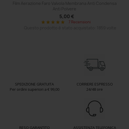
Film Aerazione Faro Valvola Membrana Anti Condensa
Ce
Anti Polvere
5,00 €
7 Recensioni
star
star
star
star
star
Questo prodotto è stato acquistato: 1859 volte
SPEDIZIONE GRATUITA
CORRIERE ESPRESSO
Per ordini superiori a € 99,00
24/48 ore
RESO GARANTITO
ASSISTENZA TELEFONICA