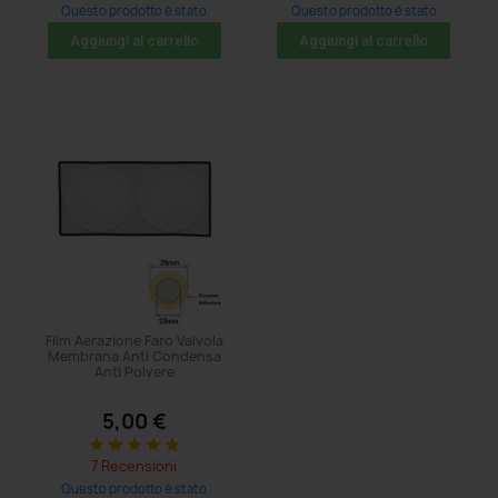
Questo prodotto è stato
Questo prodotto è stato
acquistato: 5 volte
acquistato: 71 volte
Aggiungi al carrello
Aggiungi al carrello
Film Aerazione Faro Valvola
Membrana Anti Condensa
Anti Polvere
5,00 €
star
star
star
star
star
7 Recensioni
Questo prodotto è stato