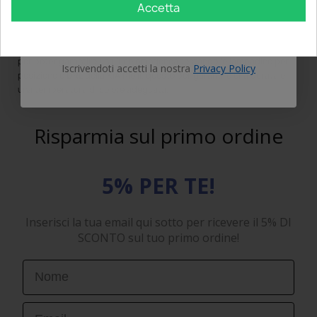
Accetta
Controlliamo la perfetta colorazione
bianca
6000k e il
OTTIENI IL 5%
funzionamento con strumenti di altissima precisione. I nostri
ingegneri valutano l'utilizzo di materiali adatti e di massima qualità
per poter garantire una luce omogenea testando le lampadine per
Iscrivendoti accetti la nostra
Privacy Policy
posizione e
DRL
della KIA Rio II, questo per garantire una durata e
una temperatura di colore adeguata.
Risparmia sul primo ordine
5% PER TE!
Inserisci la tua email qui sotto per ricevere il 5% DI
SCONTO sul tuo primo ordine!
First Name
Email