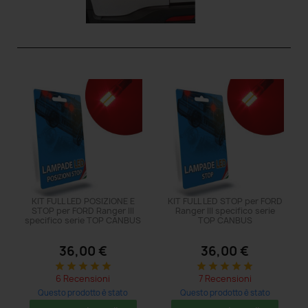
KIT FULL LED POSIZIONE E
KIT FULL LED STOP per FORD
STOP per FORD Ranger III
Ranger III specifico serie
specifico serie TOP CANBUS
TOP CANBUS
36,00 €
36,00 €
star
star
star
star
star
star
star
star
star
star
6 Recensioni
7 Recensioni
Questo prodotto è stato
Questo prodotto è stato
acquistato: 20 volte
acquistato: 11 volte