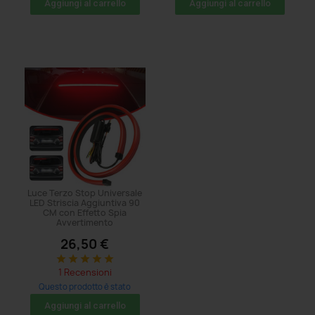
Aggiungi al carrello
Aggiungi al carrello
Luce Terzo Stop Universale
LED Striscia Aggiuntiva 90
CM con Effetto Spia
Avvertimento
26,50 €
star
star
star
star
star
1 Recensioni
Questo prodotto è stato
acquistato: 41 volte
Aggiungi al carrello