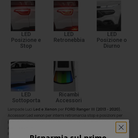
LED
LED
LED
Posizione e
Retronebbia
Posizione o
Stop
Diurno
LED
Ricambi
Sottoporta
Accessori
Lampade Luci
Led e Xenon
per
FORD Ranger III (2013 - 2020)
.
Accessori Led xenon per interni retromarcia stop e posizioni per
predisporre la propria Ranger III (2013 - 2020) FORD completamante
a
led o xenon.
Tutti i nostri prodotti sono specifici per il marchio
FORD Ranger III (2013 - 2020) e sono capace di emettere
luce
Risparmia sul primo