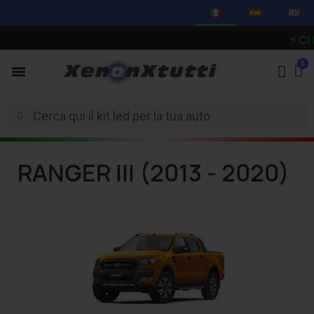
⚡
CI P
RANGER III (2013 - 2020)