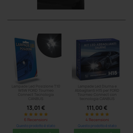
Lampade Led Posizione T10
Lampade Led Diurna e
W5W FORD Tourneo
Abbaglianti H15 per FORD
Connect Tecnologia
Tourneo Connect con
CANBUS
tecnologia CANBUS
13,01 €
111,00 €
star
star
star
star
star
star
star
star
star
star
6 Recensioni
4 Recensioni
Questo prodotto è stato
Questo prodotto è stato
acquistato: 8 volte
acquistato: 5 volte