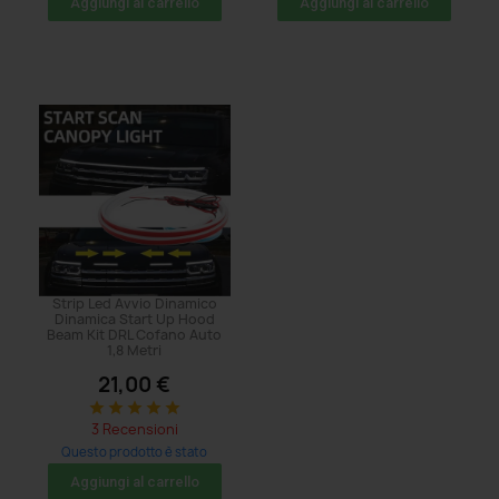
Aggiungi al carrello
Aggiungi al carrello
Strip Led Avvio Dinamico
Dinamica Start Up Hood
Beam Kit DRL Cofano Auto
1,8 Metri
21,00 €
star
star
star
star
star
3 Recensioni
Questo prodotto è stato
acquistato: 71 volte
Aggiungi al carrello