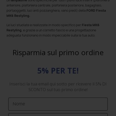
Le
lampadine
sono specifiche per tutti i punti luce interni (plafoniera
anteriore, plafoniera centrale, plafoniera posteriore, bagagliaio,
portaoggetti, luci anti pozzanghera, vano piedi) della
FORD Fiesta
MK6 Restyling.
Le luci
studiate e realizzate in modo specifico per
Fiesta MK6
Restyling
, e grazie a un corretto fascio e una progettazione
adeguata funzionano in modo impeccabile sulla la tua auto.
Risparmia sul primo ordine
5% PER TE!
Inserisci la tua email qui sotto per ricevere il 5% DI
SCONTO sul tuo primo ordine!
First Name
Email