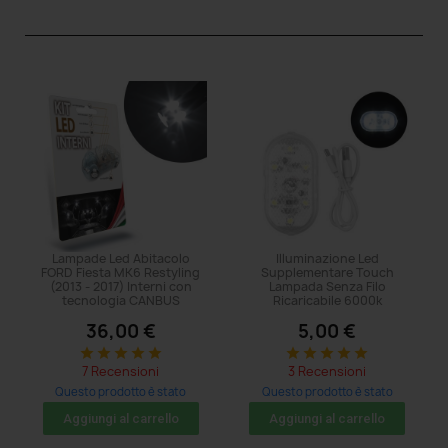
Lampade Led Abitacolo
Illuminazione Led
FORD Fiesta MK6 Restyling
Supplementare Touch
(2013 - 2017) Interni con
Lampada Senza Filo
tecnologia CANBUS
Ricaricabile 6000k
36,00 €
5,00 €
star
star
star
star
star
star
star
star
star
star
7 Recensioni
3 Recensioni
Questo prodotto è stato
Questo prodotto è stato
acquistato: 8 volte
acquistato: 110 volte
Aggiungi al carrello
Aggiungi al carrello