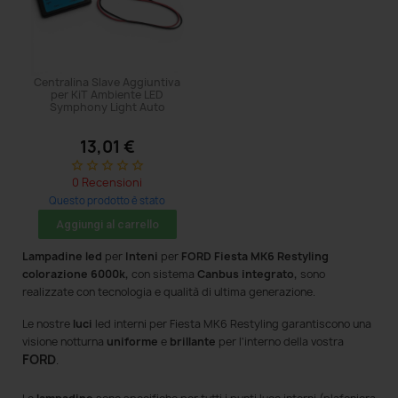
Centralina Slave Aggiuntiva
per KiT Ambiente LED
Symphony Light Auto
13,01 €
star_border
star_border
star_border
star_border
star_border
0 Recensioni
Questo prodotto è stato
acquistato: 5 volte
Aggiungi al carrello
Lampadine led
per
Inteni
per
FORD Fiesta MK6 Restyling
colorazione 6000k,
con sistema
Canbus integrato,
sono
realizzate con tecnologia e qualità di ultima generazione.
Le nostre
luci
led interni per Fiesta MK6 Restyling
garantiscono una
visione notturna
uniforme
e
brillante
per l'interno della vostra
FORD
.