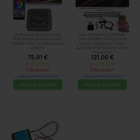
Plafoniera Tettuccio LED
Luce Ambiente LED Effetto
RGB Ambiente Dreamcolor
Cielo Stellato 18 Pezzi RGB
Interni Auto Decorativa Luci
Acrylic Symphony Interni
Lettura
Auto Decorativa Fibra Ottica
Cruscotto
75,01 €
121,00 €
star_border
star_border
star_border
star_border
star_border
star_border
star_border
star_border
star_border
star_border
0 Recensioni
0 Recensioni
Questo prodotto è stato
Questo prodotto è stato
acquistato: 5 volte
acquistato: 5 volte
Aggiungi al carrello
Aggiungi al carrello