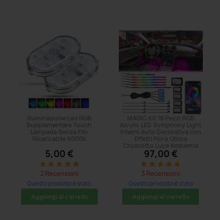
Illuminazione Led RGB
MAGIC Kit 18 Pezzi RGB
Supplementare Touch
Acrylic LED Symphony Light
Lampada Senza Filo
Interni Auto Decorativa con
Ricaricabile 6000k
Effetti Fibra Ottica
Cruscotto Luce Ambiente
5,00 €
97,00 €
star
star
star
star
star
star
star
star
star
star
2 Recensioni
3 Recensioni
Questo prodotto è stato
Questo prodotto è stato
acquistato: 152 volte
acquistato: 374 volte
Aggiungi al carrello
Aggiungi al carrello