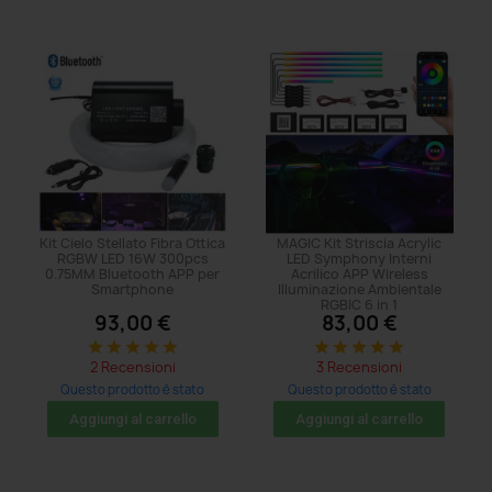
Kit Cielo Stellato Fibra Ottica
MAGIC Kit Striscia Acrylic
RGBW LED 16W 300pcs
LED Symphony Interni
0.75MM Bluetooth APP per
Acrilico APP Wireless
Smartphone
Illuminazione Ambientale
RGBIC 6 in 1
93,00 €
83,00 €
star
star
star
star
star
star
star
star
star
star
2 Recensioni
3 Recensioni
Questo prodotto è stato
Questo prodotto è stato
acquistato: 41 volte
acquistato: 47 volte
Aggiungi al carrello
Aggiungi al carrello