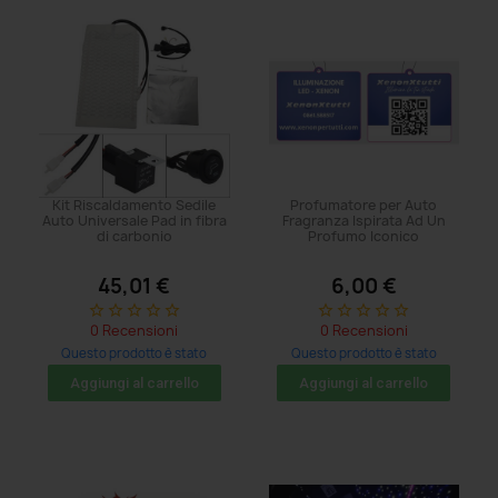
Kit Riscaldamento Sedile
Profumatore per Auto
Auto Universale Pad in fibra
Fragranza Ispirata Ad Un
di carbonio
Profumo Iconico
45,01 €
6,00 €
star_border
star_border
star_border
star_border
star_border
star_border
star_border
star_border
star_border
star_border
0 Recensioni
0 Recensioni
Questo prodotto è stato
Questo prodotto è stato
acquistato: 65 volte
acquistato: 26 volte
Aggiungi al carrello
Aggiungi al carrello