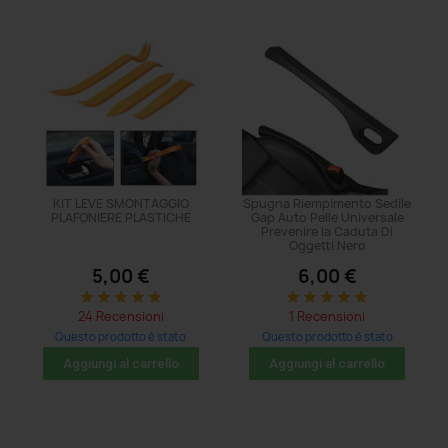
KIT LEVE SMONTAGGIO
Spugna Riempimento Sedile
PLAFONIERE PLASTICHE
Gap Auto Pelle Universale
Prevenire la Caduta Di
Oggetti Nero
5,00 €
6,00 €
star
star
star
star
star
star
star
star
star
star
24 Recensioni
1 Recensioni
Questo prodotto è stato
Questo prodotto è stato
acquistato: 482 volte
acquistato: 86 volte
Aggiungi al carrello
Aggiungi al carrello