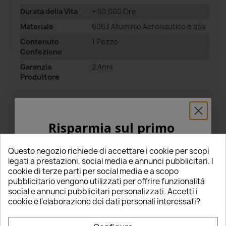
Durata della Vita
+ 50.000 Ore
Materiale
6063 Alluminio Aeronautico e abs
Contenuto
1 Pezzo
Confezione
Garanzia
2 Anni
Produttore
Risparmia sul primo
ordine
Commenti
Questo negozio richiede di accettare i cookie per scopi
Tutte le recensioni
5% PER TE!
legati a prestazioni, social media e annunci pubblicitari. I
cookie di terze parti per social media e a scopo
pubblicitario vengono utilizzati per offrire funzionalità
Inserisci la tua email qui sotto per ricevere il
Riepilogo
social e annunci pubblicitari personalizzati. Accetti i
5% DI SCONTO
sul tuo primo ordine!
cookie e l'elaborazione dei dati personali interessati?
5
Nome