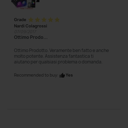
star
star
star
star
star
Grade
Nardi Colagrossi
07/09/2017
Ottimo Prodo...
Ottimo Prodotto. Veramente ben fatto e anche
molto potente. Assistenza fantastica ti
aiutano per qualsiasi problema o domanda.
Yes
Recommended to buy:
thumb_up