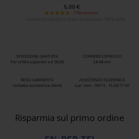
5,00 €
7 Recensioni
star
star
star
star
star
Questo prodotto è stato acquistato: 1859 volte
SPEDIZIONE GRATUITA
CORRIERE ESPRESSO
Per ordini superiori a € 99,00
24/48 ore
RESO GARANTITO
ASSISTENZA TELEFONICA
contatta assistenza clienti
Lun. Ven. - 09/13 - 15.30/17.30
Risparmia sul primo ordine