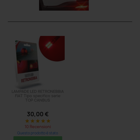
LAMPADE LED RETRONEBBIA
FIAT Tipo specifico serie
TOP CANBUS
30,00 €
star
star
star
star
star
10 Recensioni
Questo prodotto è stato
acquistato: 32 volte