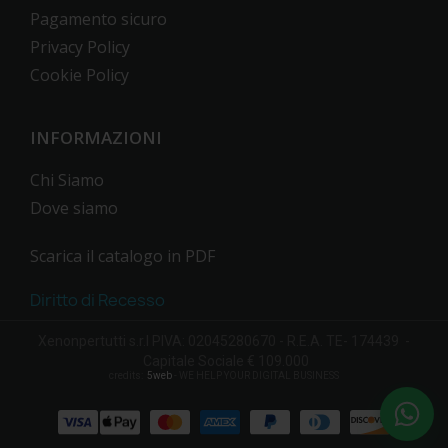
Pagamento sicuro
Privacy Policy
Cookie Policy
INFORMAZIONI
Chi Siamo
Dove siamo
Scarica il catalogo in PDF
Diritto di Recesso
Xenonpertutti s.r.l PIVA: 02045280670 - R.E.A. TE- 174439 -
Capitale Sociale € 109.000
credits:
5web
- WE HELP YOUR DIGITAL BUSINESS