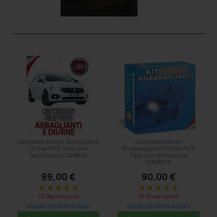
Lampade Xenon Abbaglianti
Lampade Xenon
H7 per FIAT Tipo con
Anabbaglianti H7 per FIAT
tecnologia CANBUS
Tipo con tecnologia
CANBUS
99,00 €
90,00 €
star
star
star
star
star
star
star
star
star
star
12 Recensioni
10 Recensioni
Questo prodotto è stato
Questo prodotto è stato
acquistato: 8 volte
acquistato: 47 volte