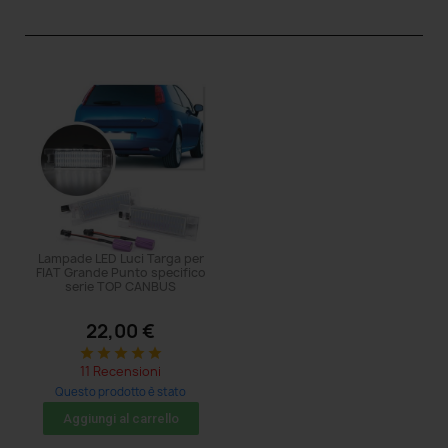
Lampade LED Luci Targa per
FIAT Grande Punto specifico
serie TOP CANBUS
22,00 €
star
star
star
star
star
11 Recensioni
Questo prodotto è stato
acquistato: 41 volte
Aggiungi al carrello