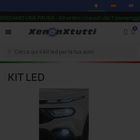
DIAMO UNA PAUSA - Gli ordini ricevuti dal 7 pomeriggio i
KIT LED