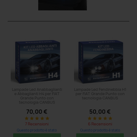
Lampade Led Anabbaglianti
Lampade Led Fendinebbia H1
e Abbaglianti H4 per FIAT
per FIAT Grande Punto con
Grande Punto con
tecnologia CANBUS
tecnologia CANBUS
70,00 €
50,00 €
star
star
star
star
star
star
star
star
star
star
7 Recensioni
6 Recensioni
Questo prodotto è stato
Questo prodotto è stato
acquistato: 65 volte
acquistato: 14 volte