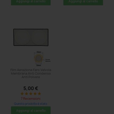
Aggiungi al carrello
Aggiungi al carrello
Film Aerazione Faro Valvola
Membrana Anti Condensa
Anti Polvere
5,00 €
star
star
star
star
star
7 Recensioni
Questo prodotto è stato
acquistato: 1859 volte
Aggiungi al carrello