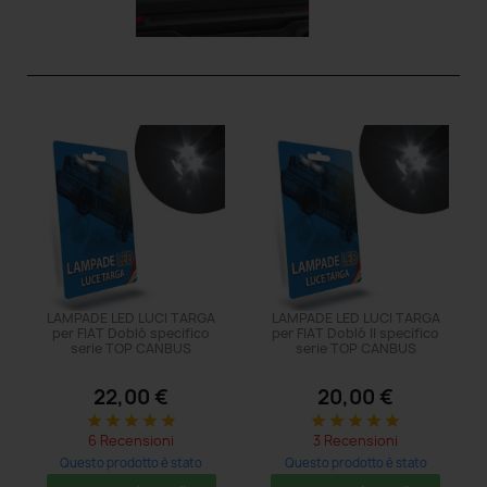
LAMPADE LED LUCI TARGA
LAMPADE LED LUCI TARGA
per FIAT Dobló specifico
per FIAT Dobló II specifico
serie TOP CANBUS
serie TOP CANBUS
22,00 €
20,00 €
star
star
star
star
star
star
star
star
star
star
6 Recensioni
3 Recensioni
Questo prodotto è stato
Questo prodotto è stato
acquistato: 11 volte
acquistato: 11 volte