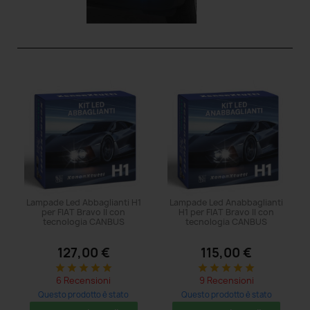
Lampade Led Abbaglianti H1
Lampade Led Anabbaglianti
per FIAT Bravo II con
H1 per FIAT Bravo II con
tecnologia CANBUS
tecnologia CANBUS
127,00 €
115,00 €
star
star
star
star
star
star
star
star
star
star
6 Recensioni
9 Recensioni
Questo prodotto è stato
Questo prodotto è stato
acquistato: 20 volte
acquistato: 50 volte