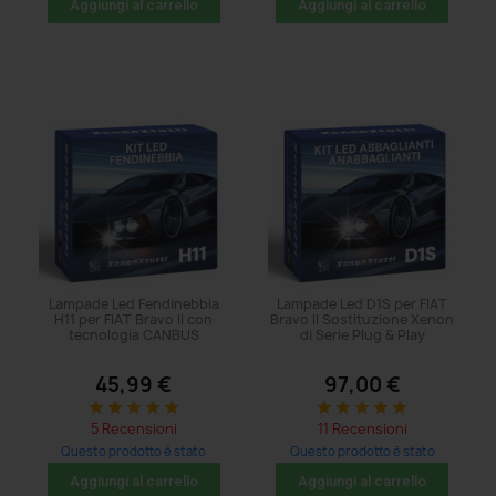
Aggiungi al carrello
Aggiungi al carrello
Lampade Led Fendinebbia
Lampade Led D1S per FIAT
H11 per FIAT Bravo II con
Bravo II Sostituzione Xenon
tecnologia CANBUS
di Serie Plug & Play
45,99 €
97,00 €
star
star
star
star
star
star
star
star
star
star
5 Recensioni
11 Recensioni
Questo prodotto è stato
Questo prodotto è stato
acquistato: 14 volte
acquistato: 5 volte
Aggiungi al carrello
Aggiungi al carrello